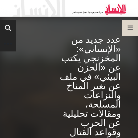
عدد جديد من
«الإنساني»:
المخزنجي يكتب
عن «الحزن
البيئي» في ملف
عن تغير المناخ
والنزاعات
المسلحة،
ومقالات تحليلية
عن الحرب
وقواعد القتال