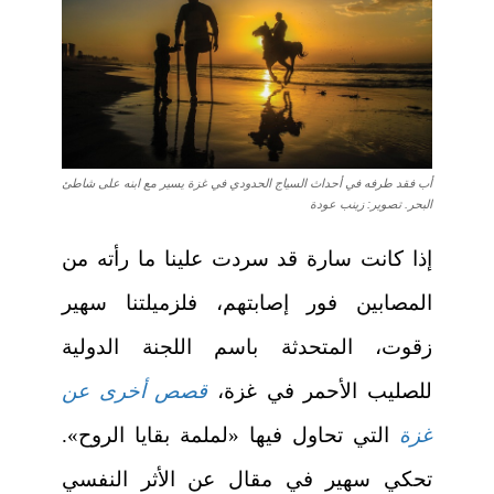
أب فقد طرفه في أحداث السياج الحدودي في غزة يسير مع ابنه على شاطئ
البحر. تصوير: زينب عودة
إذا كانت سارة قد سردت علينا ما رأته من
المصابين فور إصابتهم، فلزميلتنا سهير
زقوت، المتحدثة باسم اللجنة الدولية
للصليب الأحمر في غزة،
قصص أخرى عن
غزة
التي تحاول فيها «لملمة بقايا الروح».
تحكي سهير في مقال عن الأثر النفسي