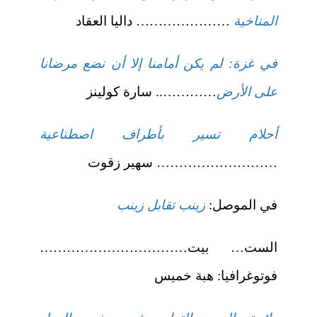
المناخية
………………… داليا العقاد
في غزة: لم يكن أمامنا إلا أن نضع مرضانا
على الأرض
………….. سارة كولينز
أحلام تسير بأطراف اصطناعية
……………………… سهير زقوت
في الموصل:
زينب تقابل زينب
الست… بيت……………………………
فوتوغرافيا: هبة خميس