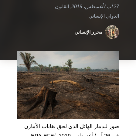
27 آب / أغسطس، 2019
,
القانون
الدولي الإنساني
محرر الإنساني
صور للدمار الهائل الذي لحق بغابات الأمازن
في 26 آب/ أغسطس 2019. EPA-EFE/