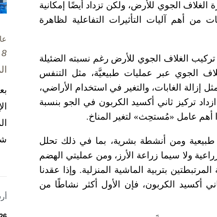
ة الغلاف الجوي للأرض، ولكن تزداد أيضًا إمكانية
 من أهم آليات التأثيرات التفاعلية لظاهرة
عا
8 تشرين الأول / أكتوبر، 2025
ي تركيب الغلاف الجوي للأرض رغم نسبته الضئيلة
ال
لاف الجوي عبر عمليات طبيعيَّة، مثل التنفس
ثل إزالة الغابات، والتغير في استخدام الأراضي،
بع
ازداد تركيز ثاني أكسيد الكربون في الجو بنسبة
ال
ا أهم عامل «مُستحِث» لتغير المناخ.
ال
شخ
 طبيعية ومن أنشطة بشرية، بما في ذلك تحلل
اعية ولا سيما زراعة الأرز، ومن عمليتي الهضم
المرتبطتين بتربية الماشية المنزلية. وإذا عقدنا
اني أكسيد الكربون، فإن الأول أكثر نشاطًا من
أر
26