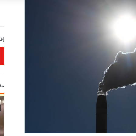
إقر
مق