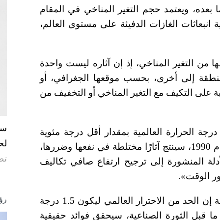
ا بعده، ويعتمد حجم التغير المناخي في المقام
ية انبعاثات الغازات الدفيئة على مستوى العالم،
ا من التغير المناخي، إذ إن آثاره ليست واحدة
نطقة إلى أخرى، بحسب موقعها الجغرافي، أو
ة على التكيف مع التغير المناخي أو التخفيف من
 درجة الحرارة العالمية بمقدار أقل درجة مئوية
لح
وحتى 3 درجات مئوية فوق مستويات حرارة العام 1990، سينتج آثارًا مختلطة في نفعها وضررها،
تص
لة المنشورة إلى ترجيح ارتفاع صافي تكاليف
ور الوقت».
رؤ
وفي تقريرها الصادر في العام 2018، قالت الهيئة إن الحد من الاحترار العالمي ليكون 1.5 درجة
 ما قبل الثورة الصناعية، سيحقق فوائد حقيقية