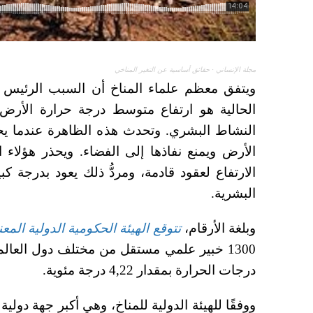
مجلة الإنساني
·
حقائق أساسية عن التغير المناخي
ويتفق معظم علماء المناخ أن السبب الرئيس لظ
الحالية هو ارتفاع متوسط
درجة حرارة الأرض 
النشاط البشري. وتحدث هذه الظاهرة عندما يح
الأرض ويمنع نفاذها إلى الفضاء. ويحذر هؤلاء 
الارتفاع لعقود قادمة، ومردُّ ذلك يعود بدرجة ك
البشرية.
وبلغة الأرقام،
تتوقع الهيئة الحكومية الدولية المعني
1300 خبير علمي مستقل من مختلف دول العالم
درجات الحرارة بمقدار 4,22 درجة مئوية.
ووفقًا للهيئة الدولية للمناخ، وهي أكبر جهة دولية 