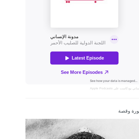
نساني
بودكاست على Apple Podcasts
رة وقصة