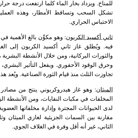
للمناخ. ويزداد بخار الماء كلما ارتفعت درجة حرار
تشكل السحب وتساقط الأمطار، وهذه العمليات
الاحتباس الحراري.
ثاني أكسيد الكربون
: وهو مكوِّن بالغ الأهمية ف
فيه. ويُطلق غاز ثاني أكسيد الكربون إلى الغ
والثورات البركانية، ومن خلال الأنشطة البشرية م
وحرق الوقود الأحفوري. وبفعل التأثير البشري، 
تجاوزت الثلث منذ قيام الثورة الصناعية. ويُعد هذ
الميثان
: وهو غاز هيدروكربوني ينتج من مصادر
المخلفات في مكبات النفايات، ومن الأنشطة الزر
لدى الحيوانات المجترة وإدارة مخلفاتها العضوية 
مقارنة بين السمات الجزيئية لغازي الميثان وث
الثاني، غير أنه أقل وفرة في الغلاف الجوي.