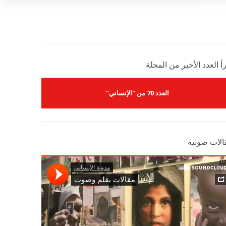
أ العدد الأخير من المجلة
العدد 70 من "الإنساني"
الات صوتية