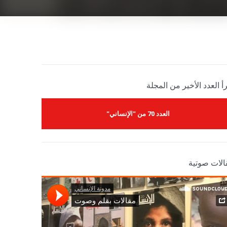
أ العدد الأخير من المجلة
العدد 70 من "الإنساني"
الات صوتية