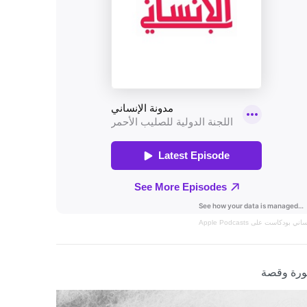
نساني
بودكاست على Apple Podcasts
رة وقصة