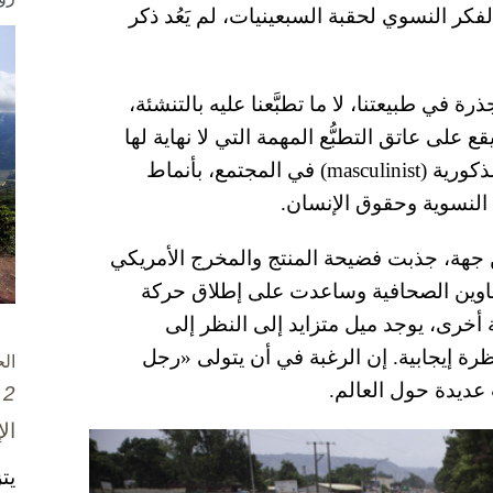
لفكر النسوي لحقبة السبعينيات، لم يَعُد ذكر
في طبيعتنا، لا ما تطبَّعنا عليه بالتنشئة،
ع على عاتق التطبُّع المهمة التي لا نهاية لها
بترويض طبيعتنا. في الوقت نفسه، عادت القيم الذكورية (masculinist) في المجتمع، بأنماط
لنسوية وحقوق الإنسان.
ن جهة، جذبت فضيحة المنتج والمخرج الأمريكي
Harvey Weinstei) اهتمام العناوين الصحافية وساعدت على إطلاق حركة
خرى، يوجد ميل متزايد إلى النظر إلى
ظرة إيجابية. إن الرغبة في أن يتولى «رجل
ال
 عديدة حول العالم.
2 تشرين الأول / أكتوبر، 2025
ال
يت