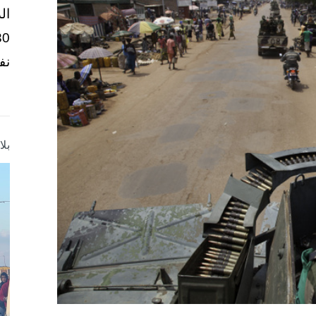
ال
نف
بل