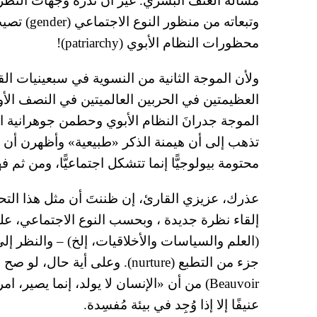
مسألة العنف البشري. غير أن ندرة وجهات النظر 
وتبعاته من
محظورات النظام الأبوي (patriarchy)!
ولأن الموجة الثانية من النسوية في سبعينيات ال
العظيمتين في الحربين العالميتين في النصف ال
الموجة جدرانَ النظام الأبوي وحطمن جوهرانية ا
تذهب إلى أن هيمنة الذكر «طبيعية» وأظهرن أن 
محتومة بيولوجيًّا إنما تتشكل اجتماعيًّا، ومن ثم فه
عذرك، عزيزي القارئ، إن ظننتَ أن مثل هذا الت
إلقاء نظرة جديدة ، وبحسب النوع الاجتماعي، عل
(العلم والسياسات والأخلاقيات، إلخ) – والنظر إلى 
Beauvoir) من أن «الإنسان لا يولد، إنما يصير، 
عنيفًا إلا إذا وُجِد في بيئة مُفسِدة.