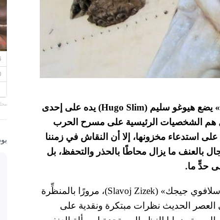
مجلة
»
يضع هيوغو سليم (Hugo Slim) يده على إحدى
ل هم الشخصيات الرئيسية على مسرح الحرب
 على استدعاء مخزونها، إلا أن النقاش في زمننا
بو
 (masculinity) وعلاقة الرجال بالعنف ما يزال محاطًا بالحذر والتحفظ، بل
ى حدٍّ ما.
من سيجموند فرويد إلى الفيلسوف السلوفيني «سلافوي جيجك» (Slavoj Zizek)، مرورًا بالمنظِّرة
ألقى المفكرون في العصر الحديث نظرات مبتكرة ونقدية على