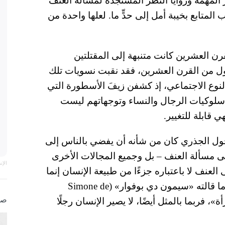
المهمة وزوايا النظر المستجدة لمسألة العنف
 منظور النوع الاجتماعي (gender) تصيب المتابع بخيبة أمل إلى حدٍّ ما. لعلها واحدة من
قرن العشرين كانت متنبهة إلى المقتلتين
أول من القرن العشرين، فقد نقبت نسويات تلك
لنوع الاجتماعي، إذ كشفن زيفَ الأسطورة التي
سلوكيات الرجال والنساء وتوجهاتهم ليست
ي قابلة للتغيير.
حول الجذري كان من شأنه أن يفضي بالناس إلى
ى مسألة العنف – بل وجميع المجالات الأخرى
الإ
العنف لا باعتباره جزءًا من طبيعة الإنسان إنما
جزء من التطبع (nurture). وعلى أية حال، لو صح ما قالته «سيمون دي بوفوار» (Simone de
صو
امرأة»، فربما بالمثل أيضًا، لا يصير الإنسان رجلًا