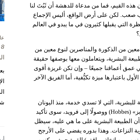
ذه القيم، فما من مدعاة للدهشة أن ثَبُتَ لنا
 صعب. لكن على أرض الواقع، أليس الإجماع
رة التي يقبلها كثيرون في ما يبدو في العالم
؟
عا
8 تشرين الأول / أكتوبر، 2025
وع معين من الذكورة والمناصرين لنوع معين من
ال
يعة البشرية، ويتعاملون معها بوصفها حقيقة
عمق أعماقنا جميعًا – وإن تكن غريزة أقوى
بع
ول باعتبارها ميزة تكيُّفية، أما الفريق الآخر
ال
ال
شخ
للبشرية، التي لا تسدي خدمة، منذ اليونان
القديمة مرورًا بالفيلسوف الإنجليزي «توماس هوبز» (Hobbes) ووصولًا إلى فرويد، سوى تأكيد
اني للذكوريين (masculinists): فبما أن الطبيعة البشرية على ما هي عليه، سيظل
ية النزاعات. وهذا بدوره يفضي على الأرجح
بينهن وبين اتخاذ مواقف) القوة حيث يمكنهن
أر