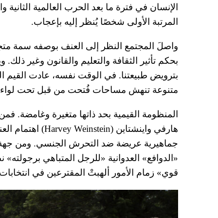
الإنسان في فترة ما بعد الحرب العالمية الثانية وا
المرتبة الأولى شخصًا يُنظر إليه بإعجاب.
واصلَ المجتمع النظر إلى العنف بوصفه سمة متجذرة 
بحكم تأثير الثقافة والتعليم والقانون وغير ذلك. ويق
متنوعة تنهش مساحات فُتحت من قبل تحت لواء ا
المنظومة القيمية بحد ذاتها متغيرة وغامضة. فم
هارفي واينشتاين (n
جماهيرية عريضة ضد التحرش الجنسي. ومن جهة أ
«الدوافع» العدوانية «للرجل المتباهي برجولته» ن
قوي» زمام الأمور ألهبتْ المقترعين في انتخابات