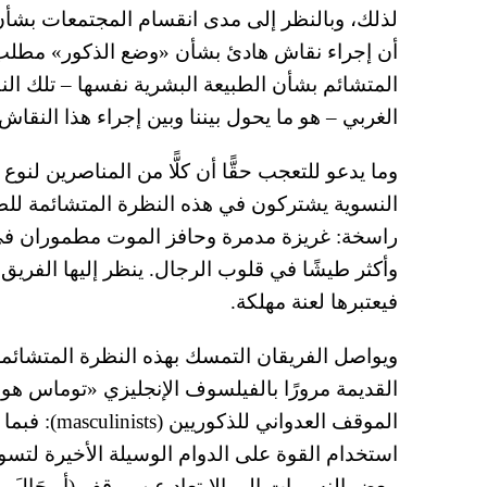
لذلك، وبالنظر إلى مدى انقسام المجتمعات بشأن ه
أن إجراء نقاش هادئ بشأن «وضع الذكور» مطلب
المتشائم بشأن الطبيعة البشرية نفسها – تلك النظ
الغربي – هو ما يحول بيننا وبين إجراء هذا النقاش
وما يدعو للتعجب حقًّا أن كلًّا من المناصرين لن
النسوية يشتركون في هذه النظرة المتشائمة للطب
راسخة: غريزة مدمرة وحافز الموت مطموران في 
وأكثر طيشًا في قلوب الرجال. ينظر إليها الفريق الأ
فيعتبرها لعنة مهلكة.
ويواصل الفريقان التمسك بهذه النظرة المتشائمة 
الموقف العدو
استخدام القوة على الدوام الوسيلة الأخيرة لتسو
ببعض النسويات إلى الابتعاد عن موقف (أو حَالَ 