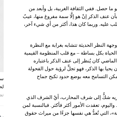
 ما حصل. ففي الثقافة الغربية، بل وأبعد من
أن عنف الذكر إنْ هو إلَّا سمة مفروغ منها، عيبٌ
ب عليه. وربما كان هذا، أكثر من أي شيء آخر،
ة النظر الحديثة تتشابه بغرابة مع النظرة
الحياة بكل بساطة – مع قلب المنظومة القيمية
ماضي كان يُنظر إلى عنف الذكر باعتباره
ن يحيا بها الذكر، فهو تجلٍّ لرؤية حول الفحولة
مكن التسامح معه بوضع حدود تكبح جماح
لح
تص
عتريه شكٌّ إلى شرف المحارب، أيْ الشرف الذي
.
واليوم، تعقدت الأمور أكثر فأكثر. فبالنسبة لمن
»، التي تُعدُّ هي نفسها جزءًا من ميراث حقوق
رؤ