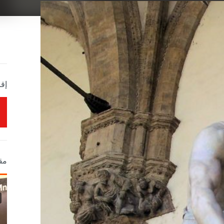
إقر
مق