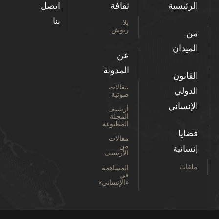
الرئيسية
ثقافة
اتصل
بنا
بلا
رتوش
من
الميدان
عن
المدونة
القانون
مقالات
الدولي
صوتية
الإنساني
أرشيف
المجلة
المطبوعة
قضايا
مقالات
من
إنسانية
الأرشيف
ملفات
المساهمة
في
«الإنساني»