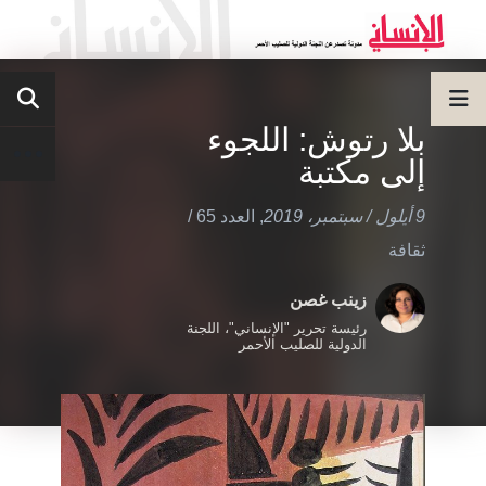
بلا رتوش: اللجوء
إلى مكتبة
9 أيلول / سبتمبر، 2019
,
العدد 65
/
ثقافة
زينب غصن
رئيسة تحرير "الإنساني"، اللجنة
الدولية للصليب الأحمر