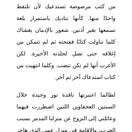
من كتب مرصوصة تستدعيك لأن تلتقط
واحدًا منها. كأنها تناديك باستمرار بلغة
تسمعها بغير أذنين. شعور بالإدمان يغشاك
كلما تناولت كتابًا ففتحته ثم لم تتمكن من
إغلاقه حتى تصل لجلدته الأخيرة. لكن
الأغرب أنها لم تكن تنضب. وكلما انتهيت من
كتاب استدعاك آخر ثم آخر.
لطالما اعتبرتها نافذة نور وحيدة خلال
السنتين العجفاوين اللتين اضطررت فيهما
وعائلتي إلى النزوح عن منزلنا المدمر بسبب
الحرب، والإقامة في منزل عمي الذي هاجر