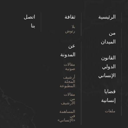
الرئيسية
ثقافة
اتصل
بنا
بلا
رتوش
من
الميدان
عن
المدونة
القانون
مقالات
الدولي
صوتية
الإنساني
أرشيف
المجلة
المطبوعة
قضايا
مقالات
من
إنسانية
الأرشيف
ملفات
المساهمة
في
«الإنساني»