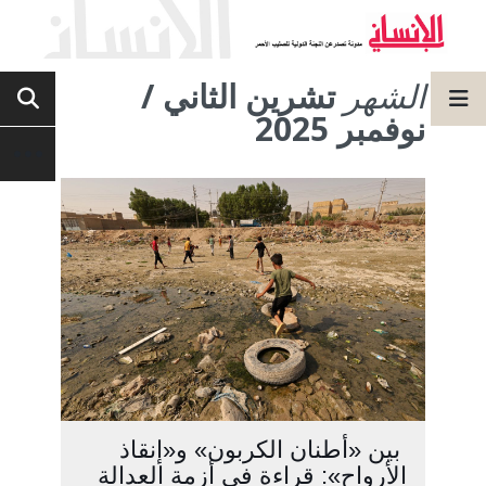
الشهر
تشرين الثاني /
نوفمبر 2025
بين «أطنان الكربون» و«إنقاذ
الأرواح»: قراءة في أزمة العدالة