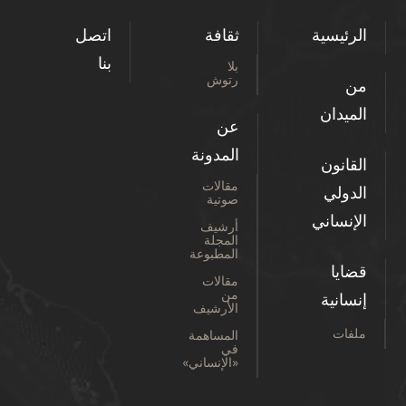
الرئيسية
ثقافة
اتصل
بنا
بلا
رتوش
من
الميدان
عن
المدونة
القانون
مقالات
الدولي
صوتية
الإنساني
أرشيف
المجلة
المطبوعة
قضايا
مقالات
من
إنسانية
الأرشيف
ملفات
المساهمة
في
«الإنساني»