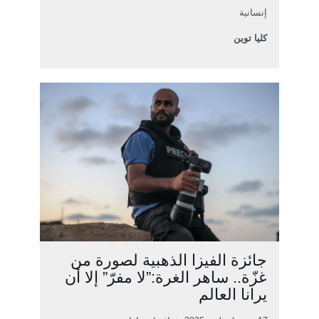
إنسانية
كليا توين
جائزة الفيزا الذهبية لصورة من
غزّة.. ساهر الغرة:”لا مفرّ” إلا أن
يرانا العالم