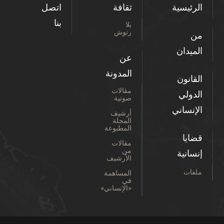
الرئيسية
ثقافة
اتصل
بنا
بلا
رتوش
من
الميدان
عن
المدونة
القانون
مقالات
الدولي
صوتية
الإنساني
أرشيف
المجلة
المطبوعة
قضايا
مقالات
من
إنسانية
الأرشيف
ملفات
المساهمة
في
«الإنساني»