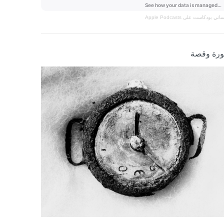
نساني
بودكاست على Apple Podcasts
رة وقصة