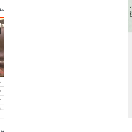
مق
مجلة
بو