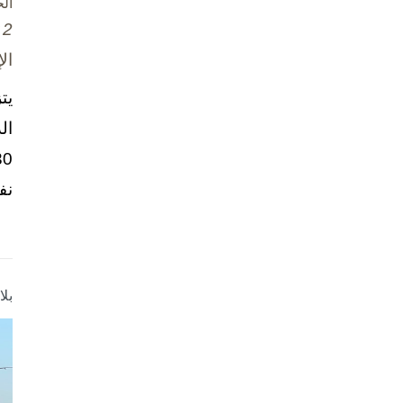
ال
2 تشرين الأول / أكتوبر، 2025
ال
يت
ال
نف
بل