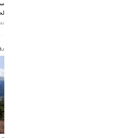
لح
تص
رؤ