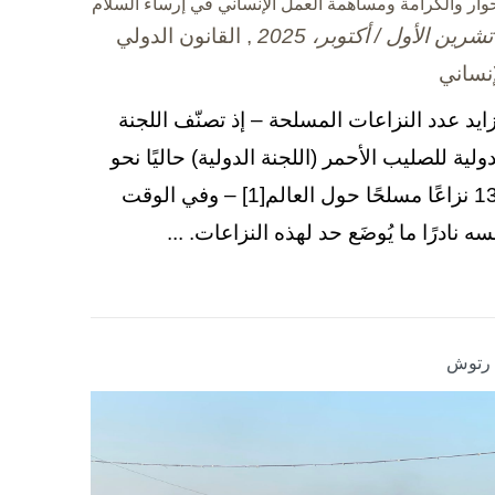
حوار والكرامة ومساهمة العمل الإنساني في إرساء السلام
, القانون الدولي
إنساني
زايد عدد النزاعات المسلحة – إذ تصنّف اللجنة
دولية للصليب الأحمر (اللجنة الدولية) حاليًا نحو
130 نزاعًا مسلحًا حول العالم[1] – وفي الوقت
سه نادرًا ما يُوضَع حد لهذه النزاعات. ...
ا رتوش