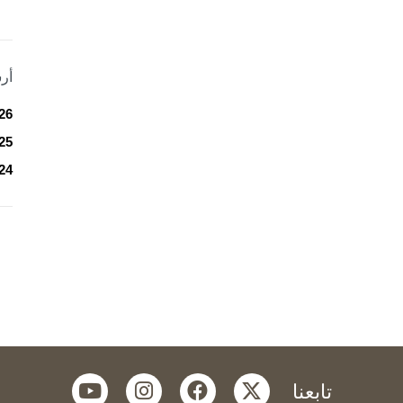
أر
26
25
24
youtube
instagram
facebook
twitter
تابعنا