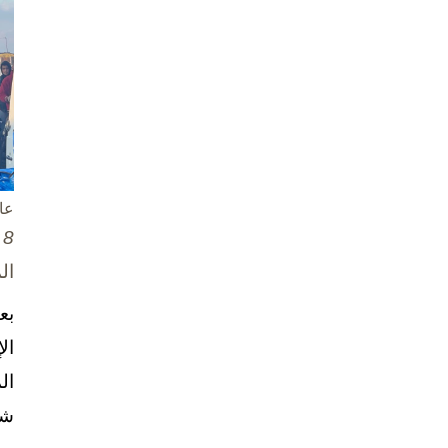
عا
8 تشرين الأول / أكتوبر، 2025
ال
بع
ال
ال
شخ