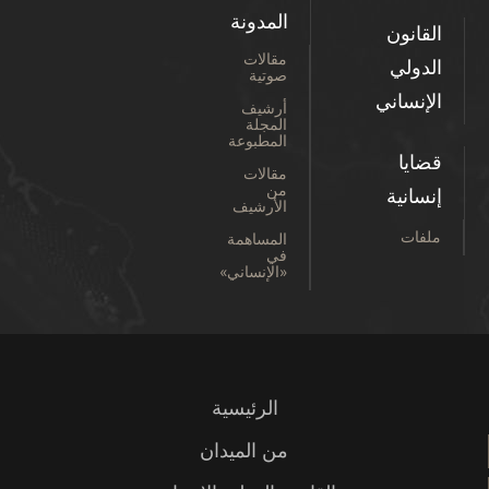
المدونة
القانون
مقالات
الدولي
صوتية
الإنساني
أرشيف
المجلة
المطبوعة
قضايا
مقالات
من
إنسانية
الأرشيف
ملفات
المساهمة
في
«الإنساني»
الرئيسية
من الميدان