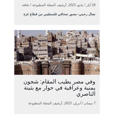
18 آيار / مايو، 2023
, أرشيف المجلة المطبوعة / ثقافة
نضال رحمي- مصور صحافي فلسطيني من قطاع غزة
وفي مصر يطيب المقام: شجون
يمنية وعراقية في حوار مع بثينة
الناصري
7 نيسان / أبريل، 2023
, أرشيف المجلة المطبوعة