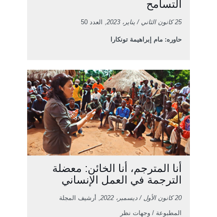
التسامح
25 كانون الثاني / يناير، 2023
, العدد 50
حاوره: مام إبراهيمة تونكارا
أنا المترجم، أنا الخائن: معضلة
الترجمة في العمل الإنساني
20 كانون الأول / ديسمبر، 2022
, أرشيف المجلة
المطبوعة / وجهات نظر