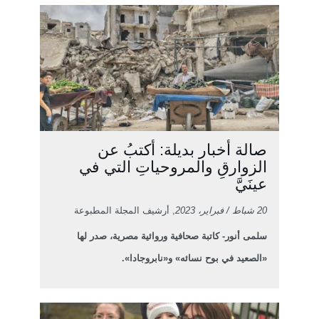
صالة أخبار بديلة: أكتبُ عن
الزوارقِ والمروحياتِ التي في
عينَيَّ
20 شباط / فبراير، 2023
, أرشيف المجلة المطبوعة
سلمى أنور- كاتبة صحافية وروائية مصرية، صدر لها
«الصعيد في بوح نسائه» و«نابروجادا».