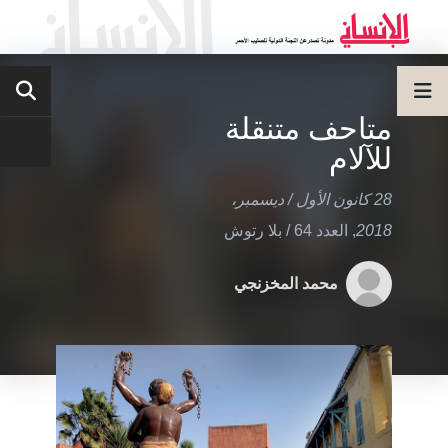
متاحف متنقلة
للآلام
28 كانون الأول / ديسمبر،
2018
,
العدد 64
/
بلا رتوش
محمد المخزنجي