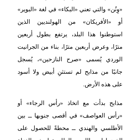
«وِنُن» والتي تعني «البكاء» في لغة «البوير»
أو «الأفريكان» من الهولنديين الذين
استوطنوا هذا البلد، يرتفع بطول أربعين
مترًا، وعرض أربعين مترًا، بناء من الجرانيت
الوردي يُسمى «صرح النازحين»، يُسجل
جانبًا من مذابح لم تستثنِ أبيض ولا أسود
على هذه الأرض.
مذابح بدأت مع اتخاذ «رأس الرجاء» أو
«رأس العواصف» في أقصى جنوبها ــ بين
الأطلسي والهندي ــ محطةً للحصول على