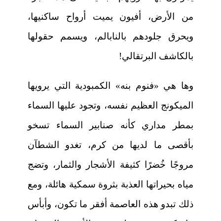
من الأرض، أفيون يميت أرواح ساكنيها،
ويحرق جلودهم بالنابالم، ويسمم حقولها
بالكاشف البرتقالي!
وها هي «فنوم بنه» الكمبودية التي يرويها
الميكونج العظيم نفسه، وتجود عليها السماء
بمطر مداري كأنه صنابير السماء تسخو
بأقصى ما لديها من كرم، تغدو الشطآن
مروجًا خُضرًا كثيفة الأشجار والثمار، وتضج
مياه بحيراتها العذبة بثروة سمكية هائلة، ومع
ذلك تبدو هذه العاصمة أفقر ما تكون، وأبأس