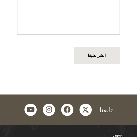
youtube
instagram
facebook
twitter
تابعنا