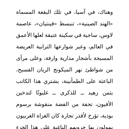
وهناك، في آسيا، في تلك البقعة المسماة
«الهند الصينية»، تنبسط «فينتيان»، عاصمة
لاوس، ساجية في سكينة عتيقة لعلها الأعمق
في العالم، وعبر شوارعها الترابية العريضة
المسيجة بأشجار مدارية وارفة، وعلى مرأى
من شواطئ نهر الميكونج الريان الفسيح،
الباعثة على الطمأنينة، يشتري هذا الكاتب
بثمن زهيد ــ للذكرى ــ غليونًا لتدخين
الأفيون، تحفة من الفضة منقوشة برسوم
بوذية، تؤرخ لأقذر تجارة كان الغزاة الغربيون
يمولون بها حروبهم الباغية على هذا الجزء