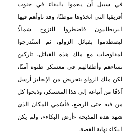
في سبيل أن ينعموا بالبقاء في جنوب
أفريقيا التي اتخذوها موطنًا، وقد ناوأهم فيها
البريطانيون فاضطروا للنزوح شمالًا
ليصطدموا بقبائل الزولو، ثم استُدرجوا
لمفاوضات مع ملك هذه القبائل، تاركين
نساءهم وأطفالهم في معسكر ظنوه آمنًا،
لكن ملك الزولو بتحريض من الإنجليز أرسل
آلافًا من أتباعه إلى هذا المعسكر، وذبحوا كل
من فيه حتى الرضع، فأسُمي المكان الذي
شهد هذه المذبحة «أرض البكاء»، ولم يكن
البكاء نهاية القصة.