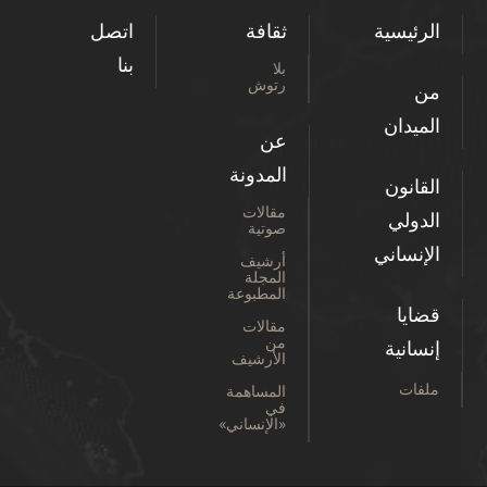
الرئيسية
ثقافة
اتصل
بنا
بلا
رتوش
من
الميدان
عن
المدونة
القانون
مقالات
الدولي
صوتية
الإنساني
أرشيف
المجلة
المطبوعة
قضايا
مقالات
من
إنسانية
الأرشيف
ملفات
المساهمة
في
«الإنساني»