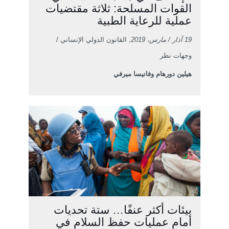
القوات المسلحة: ثلاثة مقتضيات
عملية للرعاية الطبية
19 آذار / مارس، 2019
, القانون الدولي الإنساني /
وجهات نظر
هيلين دورهام وفانيسا ميرفي
بيئات أكثر عنفًا… ستة تحديات
أمام عمليات حفظ السلام في