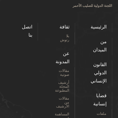
اللجنة الدولية للصليب الأحمر
الرئيسية
ثقافة
اتصل
بنا
بلا
رتوش
من
الميدان
عن
المدونة
القانون
مقالات
الدولي
صوتية
الإنساني
أرشيف
المجلة
المطبوعة
قضايا
مقالات
من
إنسانية
الأرشيف
ملفات
المساهمة
في