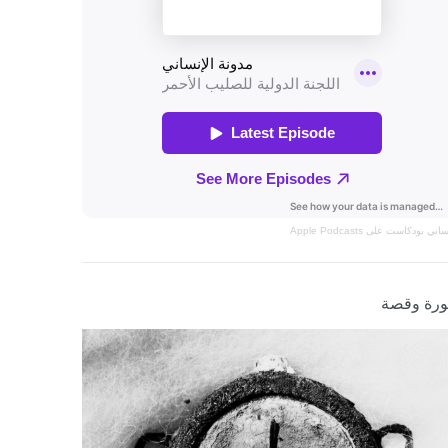
نساني
بودكاست على Apple Podcasts
رة وقصة