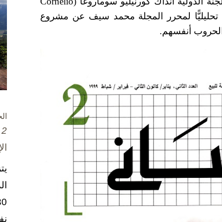
نة الدولية آنذاك كورنيليو سوماروغا (
Cornelio
لًا تحليليًّا لمحرر المجلة محمد سيف عن مشروع
الحروب أنفسهم.
ال
2 تشرين الأول / أكتوبر، 2025
ال
يت
ال
نف