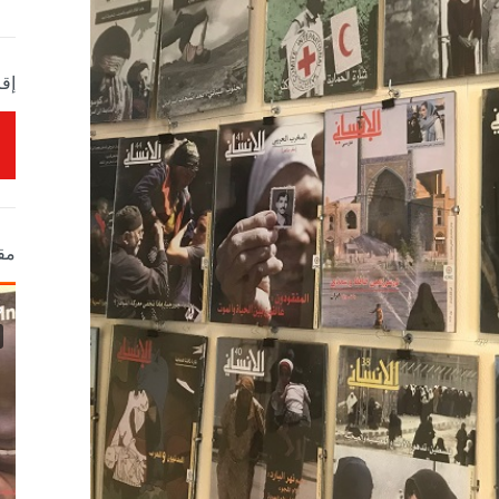
إقر
مق