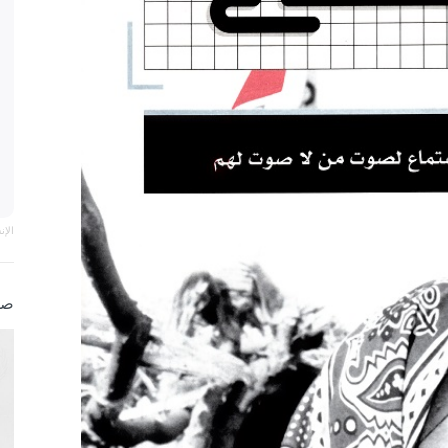
الإ
صو