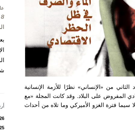
عا
8 تشرين الأول / أكتوبر، 2025
ال
بع
ال
ال
شخ
لثاني من «الإنساني» نظرًا للأزمة الإنسانية
ادي المفروض على البلاد. وقد كانت المجلة «مع
ا سيما فترة الغزو الأميركي وما تلاه من أحداث
أر
26
25