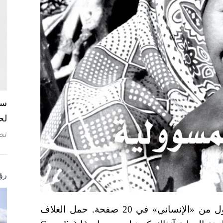
لح
تص
رؤ
في كانون الأول/ ديسمبر 1998، صدر العدد الأول من «الإنساني» في 20 صفحة. حمل الغلاف