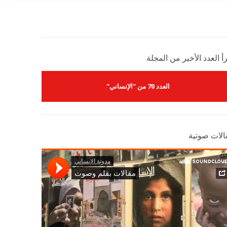
أ العدد الأخير من المجلة
العدد 70 من "الإنساني"
الات صوتية