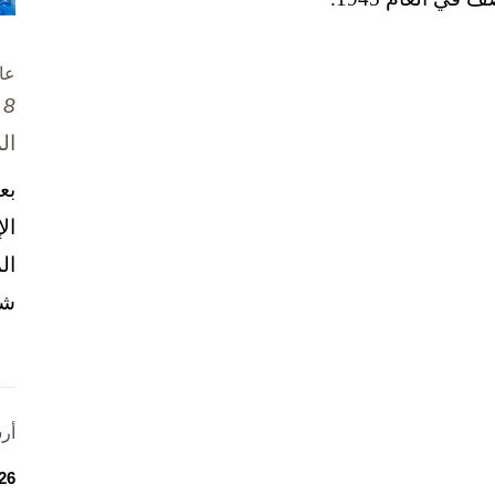
عا
8 تشرين الأول / أكتوبر، 2025
ال
بع
ال
ال
شخ
أر
26