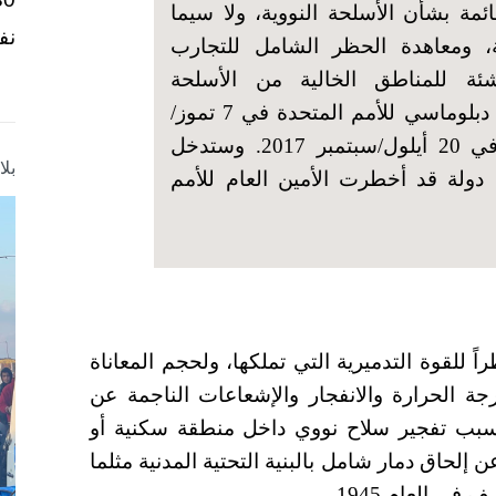
قائمة بشأن الأسلحة النووية، ولا سيما
نف
ة، ومعاهدة الحظر الشامل للتجارب
منشئة للمناطق الخالية من الأسلحة
واعتُمدت المعاهدة في مؤتمر دبلوماسي للأمم المتحدة في 7 تموز/
يوليو 2017 وفُتح باب التوقيع عليها في 20 أيلول/سبتمبر 2017. وستدخل
بل
المعاهدة حيز النفاذ بعد أن تكون 50 دولة قد أخطرت الأمين العام للأمم
اً للقوة التدميرية التي تملكها، ولحجم المعاناة
درجة الحرارة والانفجار والإشعاعات الناجمة عن
يتسبب تفجير سلاح نووي داخل منطقة سكنية أو
 إلحاق دمار شامل بالبنية التحتية المدنية مثلما
 العام 1945.