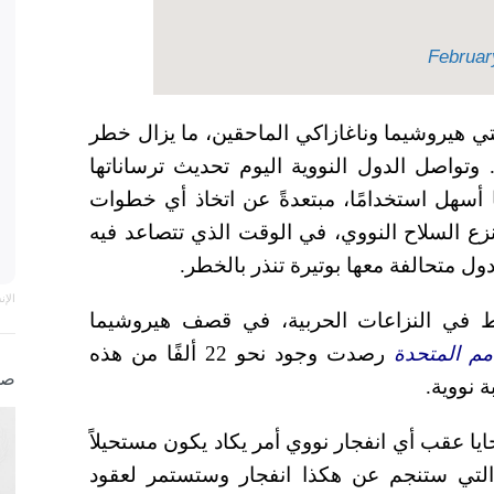
Februar
تي هيروشيما وناغازاكي الماحقين، ما يزال خطر
 وتواصل الدول النووية اليوم تحديث ترساناتها
ا أسهل استخدامًا، مبتعدةً عن اتخاذ أي خطوات
 نزع السلاح النووي، في الوقت الذي تتصاعد فيه
ول متحالفة معها بوتيرة تنذر بالخطر
.
الإ
ط في النزاعات الحربية، في قصف هيروشيما
أمم المتحدة
رصدت وجود نحو 22 ألفًا من هذه
صو
 نووية.
ايا عقب أي انفجار نووي أمر يكاد يكون مستحيلاً
ة التي ستنجم عن هكذا انفجار وستستمر لعقود