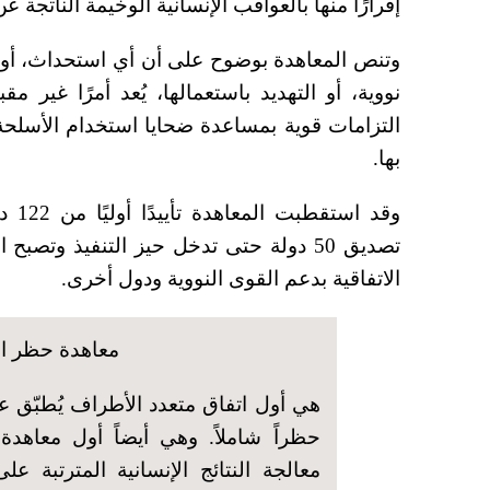
إقرارًا منها بالعواقب الإنسانية الوخيمة الناتجة 
وتنص المعاهدة بوضوح على أن أي استحداث، أو إ
نووية، أو التهديد باستعمالها، يُعد أمرًا غير 
التزامات قوية بمساعدة ضحايا استخدام الأسلحة ال
بها
.
وقد 
تصديق 50 دولة حتى تدخل حيز التنفيذ وتص
الاتفاقية بدعم القوى النووية ودول أخرى
.
معاهدة حظر ال
هي أول اتفاق متعدد الأطراف يُطبّق عا
حظراً شاملاً. وهي أيضاً أول معاه
معالجة النتائج الإنسانية المترتبة عل