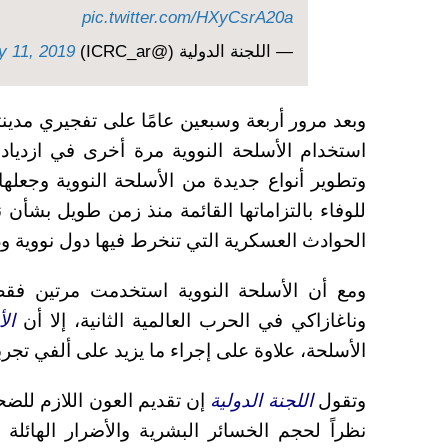
pic.twitter.com/HXyCsrA20a
— اللجنة الدولية (@ICRC_ar)
y 11, 2019
وبعد مرور أربعة وسبعين عامًا على تفجيري مدين
استخدام الأسلحة النووية مرة أخرى في ازدياد.
وتطوير أنواع جديدة من الأسلحة النووية وجعله
للوفاء بالتزاماتها القائمة منذ زمن طويل بشأن
الحوادث العسكرية التي تنخرط فيها دول نووية ود
ومع أن الأسلحة النووية استخدمت مرتين فق
وناغازاكي في الحرب العالمية الثانية، إلا أن
ال
الأسلحة، علاوة على إجراء ما يزيد على ألفي تجربة
وتقول
اللجنة الدولية
إن تقديم العون اللازم للضح
نظراً لحجم الخسائر البشرية والأضرار الهائل