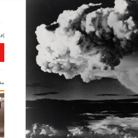
إقر
مق