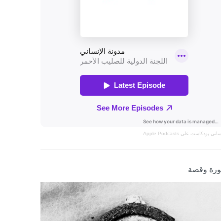
نساني
بودكاست على Apple Podcasts
رة وقصة