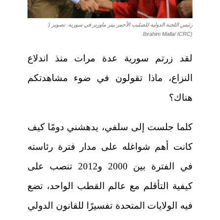
رئيس اللجنة الدولية للصليب الأحمر بيتر ماورير في سورية. تصوير (
(Ibrahim Malla/ ICRC.
لقد زرتم سورية عدة مرات منذ اندلاع
النزاع، ماذا تقولون في ضوء مشاهدتكم
هناك؟
كلما جلست إلى سلفي، يدهشني دومًا كيف
كانت أهم شواغله على مدار فترة رئاسته
في الفترة بين 2000 و2012 تنصب على
كيفية التأقلم مع عالم القطب الواحد، تضع
فيه الولايات المتحدة تفسيرًا للقانون الدولي