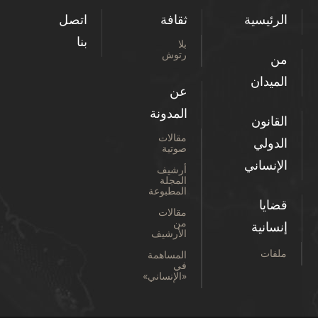
الرئيسية
ثقافة
اتصل
بنا
بلا
رتوش
من
الميدان
عن
المدونة
القانون
مقالات
الدولي
صوتية
الإنساني
أرشيف
المجلة
المطبوعة
قضايا
مقالات
من
إنسانية
الأرشيف
ملفات
المساهمة
في
«الإنساني»