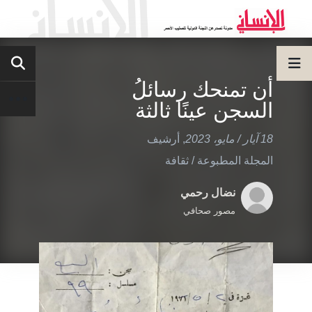
أن تمنحك رسائلُ
السجن عينًا ثالثة
18 آيار / مايو، 2023
,
أرشيف
المجلة المطبوعة
/
ثقافة
نضال رحمي
مصور صحافي