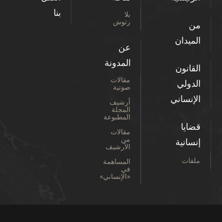
بنا
بلا
رتوش
من
الميدان
عن
المدونة
القانون
مقالات
الدولي
صوتية
الإنساني
أرشيف
المجلة
المطبوعة
قضايا
مقالات
من
إنسانية
الأرشيف
ملفات
المساهمة
في
«الإنساني»