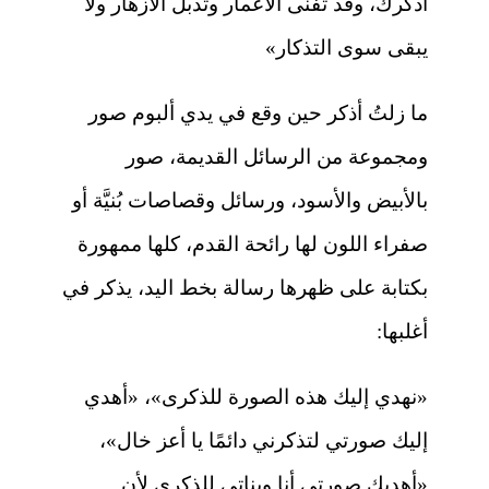
أذكرك، وقد تفنى الأعمار وتذبل الأزهار ولا
يبقى سوى التذكار»
ما زلتُ أذكر حين وقع في يدي ألبوم صور
ومجموعة من الرسائل القديمة، صور
بالأبيض والأسود، ورسائل وقصاصات بُنيَّة أو
صفراء اللون لها رائحة القدم، كلها ممهورة
بكتابة على ظهرها رسالة بخط اليد، يذكر في
أغلبها:
«نهدي إليك هذه الصورة للذكرى»، «أهدي
إليك صورتي لتذكرني دائمًا يا أعز خال»،
«أهديك صورتي أنا وبناتي للذكرى لأن