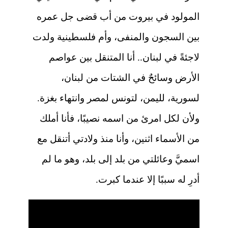
المولود في بيروت من أب قضى جل عمره
بين السجون والمنفى، وأم فلسطينية ولدت
لاجئةً في لبنان.. أنا المتنقل بين عواصم
الأرض وسائحٌ في الشتات من لبنان،
لسورية، لليمن، لتونس لمصر وانتهاء بغزة.
ولأن لكل امرئ من اسمه نصيبًا، فأنا أملك
من الأسماء اثنين، وأنا منذ ولادتي أتنقل مع
اسميَّ وعائلتي من بلد إلى بلد، وهو ما لم
أدرِ له سببًا إلا عندما كبرت.