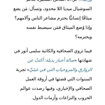
السوشيال ميديا اللا محدود، وتسأل: مَن يضع
ميثاقًا إنسانيًّا يحترم مشاعر الناس وآلامهم؟
وإذا وُضع الميثاق فمَن سيضبط نفسه
ويحترمه؟
فيما تروي الصحافية والكاتبة سلمى أنور في
شهادتها «
صالة أخبار بديلة: أكتبُ عن
الزوارقِ والمروحياتِ التي في عينَيَّ
» تجربة
السنوات التي قضتها في أروقة العمل
الصحافي والإخباري، وفيها رصدت عوالم
الحروب والنزاعات وأزمات الدول.