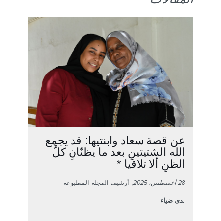
عن قصة سعاد وابنتيها: قد يجمع
الله الشتيتينِ بعد ما يظنّانِ كلَّ
الظنِ ألا تلاقيا *
28 أغسطس، 2025
, أرشيف المجلة المطبوعة
ندى ضياء