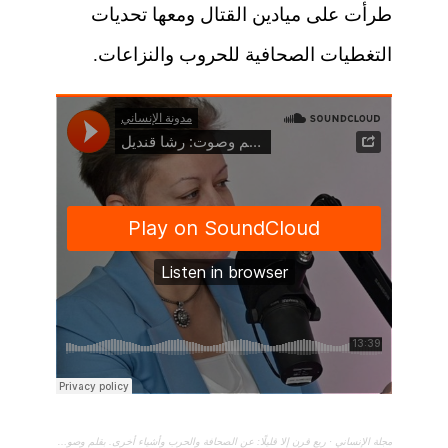
طرأت على ميادين القتال ومعها تحديات
التغطيات الصحافية للحروب والنزاعات.
مجلة الإنساني
·
ربع قرن إلا قليلًا: عن الصحافة والحرب وأشياء أخرى. بقلم وصوت: رشا قنديل