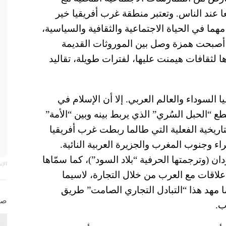
ا عند الناس. وتعتبر منطقة غرب أفريقيا خير
ما في الحياة الاجتماعية والثقافية والسياسية،
 أصبحت همزة وصل بين الموروثات القديمة
 لثقافات هيمنت عليها، لفترات طويلة، تقاليد
ا السوداء والعالم العربي. إلا أن الإسلام في
طع “الحبل السُري” الذي يربط بينه وبين “الأمة”
لتاريخية الفعلية التي طالما ربطت غرب أفريقيا
اء وجنوب المغرب والجزيرة العربية النائية.
 (وترجمتها الحرفية “بلاد السود”)، كما سمّاها
الإ
علاقات مع العرب من خلال التجارة، لاسيما
ما مهد هذا “التبادل التجاري الصامت” طريق
صو
ب.