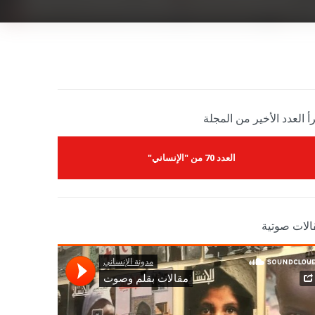
أ العدد الأخير من المجلة
العدد 70 من "الإنساني"
الات صوتية