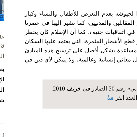
 لجيوشه بعدم التعرض للأطفال والنساء وكبار
المقاتلين والمدنيين، كما نشير إليها في عصرنا
 في اتفاقيات جنيف. كما أن الإسلام كان يحظر
عا
قطع الأشجار المثمرة، التي يعتمد عليها السكان
8 تشرين الأول / أكتوبر، 2025
المساعدة بشكل أفضل على ترسيخ هذه المبادئ
ال
ل معاني إنسانية وعالمية، ولا يمكن لأي دين في
بع
ال
نُشر هذا الحوار في عدد مجلة «الإنساني» رقم 50 الصادر في خريف 2010.
ال
لعدد انقر
هنا
شخ
أر