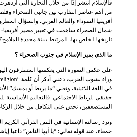
فالإسلام انتشر إذًا من خلال التجارة التي ازدهر
من أهم عناصر التقارب بين جانبي الصحراء وقلص ا
أفريقيا السوداء والعالم العربي. والسؤال المطرو
شمال الصحراء ساهمت في تغيير مصير أفريقيا- ج
تاريخها الخاص بها، المرتبط ببيئة محددة الملامح؟
ما الذي يميز الإسلام في جنوب الصحراء ؟
على عكس الصورة التي يعكسها المتطرفون اليوم 
في اللغة اللاتينية، وتعني “ما يربط أو يمسك” ا
حقيقي للرباط الاجتماعي. فالتعاليم الأساسية للدي
المستضعفين، تحض على التكافل من خلال الزكاة
وترد رسالته الإنسانية في النص القرآني الكريم
جمعاء، عند قوله تعالي: “يا أيها الناس” داعيا إي