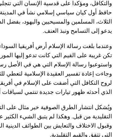
والتكافل، ومؤكدا على قدسية الإنسان التي تتجل
حافظ أول كيان سياسي إسلامي نشأ في المدينة ا
الثلاث، المسلمين والمسيحيين واليهود، بفضل الد
يدعو إلى التسامح ونبذ العنف.
وعندما بلغت رسالة الإسلام أرض أفريقيا السوداء،
تكن غريبة على القيم التي كانت تدعو إليها المورو
واستوعبوا رسالة الإسلام التي هي في الأصل رسال
وجاءت إعادة تفسير العقيدة الإسلامية لتعطي للث
لروح التكافل التي أضفت على الإسلام في أفريقيا
الذي أحدثه ظهور تيارات جديدة تنتمي لسياقات 
ويُشكل انتشار الطرق الصوفية خير مثال على التك
التقليدية من قبل. وهكذا لم يتبق الشيء الكثير عل
وقبول الاختلاف والتعايش بين الطوائف الدينية ال
التي تتفق والقيم التقليدية.