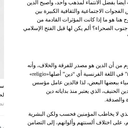
ت أيضا بفضل الانتماء لمذهب واحد، وأصبح الدين
لفجوات الاجتماعية والثقافية الكبيرة بين
ح هنا هو ما إذا كانت المؤثرات القادمة من
نوب الصحراء؟ ألم يكن لها قبل الفتح الإسلامي
من أن الدين هو مصدر للفرقة والخلاف، وأنه
وراء نشوب الحرب، دعني أذكر أن كلمة “religion” في اللغة الفرنسية أي “دين” أصلها«religio»
لأشياء ببعضها البعض، لذا فالدين عامل مؤسس
ن الحنيف، الذي يعتبر منذ بداياته دين
لح
 والصدقة.
تص
 الذي لا يخاطب المؤمنين فحسب ولكن البشرية
اهم، على اختلاف ألسنتهم وألوانهم، إلى التضامن
رؤ