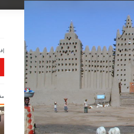
إقر
مق