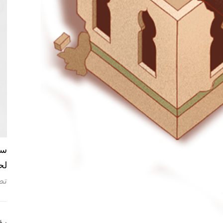
لح
تص
رؤ