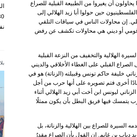
حاولون أن يغيروا من الطبيعة القبلية للصراع
ال
لفلسطينيون حين حولوا أبا زيد الهلالي إلى
لي. إن محاولات الناس في سياقات التلقي
نف
اع قومي أو ديني هي محاولات تكشف عن رفض
يرة الهلالية والتخفيف من النزعة القبلية
بل
صراع القبلي على الغطاء الأخلاقي والديني
زناتي خليفة حاكم تونس وقبيلته (الزناتة) هو في
ادًا أخرى فتم تصويره على أنها حرب من أجل
زناتي ليونس ابن أخت أبي زيد الهلالي أثناء
 يتمسك فيها فريق البطل بأن يكون ممثلًا
ه السيرة للصراع بين الهلالية والزناتة، بل
 يد دياب بن غانم. إن القول بأن الصراع مقدرٌ