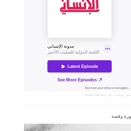
نساني
بودكاست على Apple Podcasts
رة وقصة