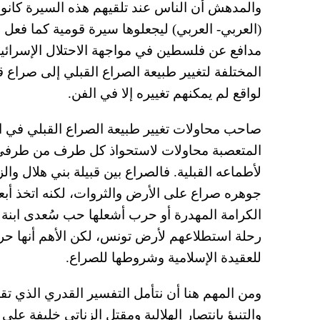
والمدهش أن الناس عند تلقيهم هذه السيرة كانوا ي
(العربي- العربي) ليجعلوها سيرة قومية كما فعل ا
مدافع عن فلسطين في مواجهة الاحتلال الإسرائي
المختلفة لتغيير طبيعة الصراع القبلي إلى صر
لواقع لم يمكنهم تغييره إلا في الفن.
صاحب محاولات تغيير طبيعة الصراع القبلي في الس
المتعصبة محاولات لاستحواذ كل طرف من طرفى ال
لأطماعه القبلية. فالصراع بين قبيلة بني هلال وال
جوهره صراع على الأرض والثروات، لكنه اتخذ أبع
الكرامة المهدرة أو حرب أشعلها حب سُعدى ابنة ال
رحلة استطلاعهم لأرض تونس، لكن الأهم أنها حرب
للعقيدة الإسلامية وشروطها للصراع.
ومن المهم هنا أن نتأمل التفسير القدري الذي تقدم
والتنبؤ بانتصار الهلالية ومقتل الزناتي خليفة على