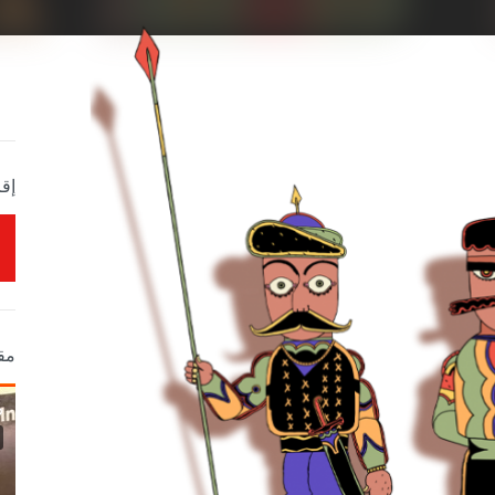
إقر
مق