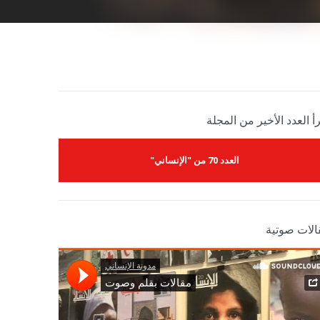
أ العدد الأخير من المجلة
العدد 70 من "الإنساني"
الات صوتية