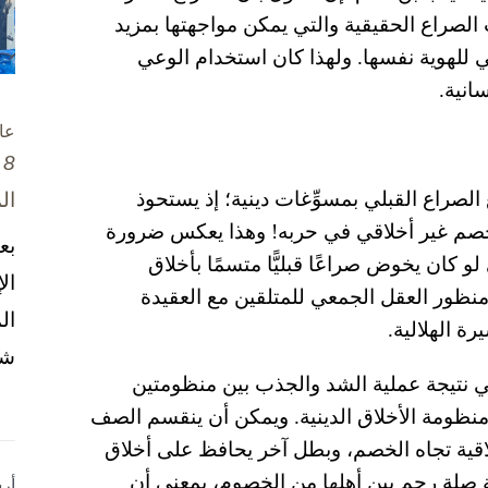
لصراع الحقيقية والتي يمكن مواجهتها بمزيد
ي للهوية نفسها. ولهذا كان استخدام الوعي
انية.
عا
8 تشرين الأول / أكتوبر، 2025
الصراع القبلي بمسوِّغات دينية؛ إذ يستحوذ
ال
الخصم غير أخلاقي في حربه! وهذا يعكس ضرورة
بع
كان يخوض صراعًا قبليًّا متسمًا بأخلاق
ال
ظور العقل الجمعي للمتلقين مع العقيدة
ال
ة الهلالية.
شخ
هي نتيجة عملية الشد والجذب بين منظومتين
ومنظومة الأخلاق الدينية. ويمكن أن ينقسم الصف
اقية تجاه الخصم، وبطل آخر يحافظ على أخلاق
ة صلة رحم بين أهلها من الخصوم، بمعنى أن
أر