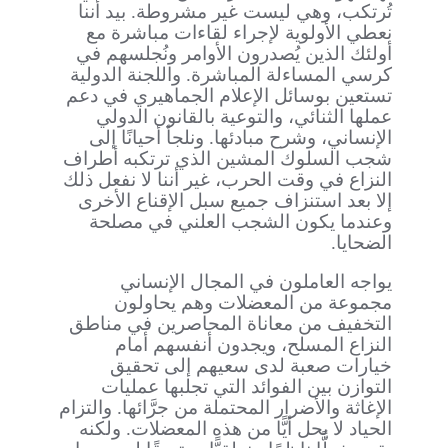
تُرتكب، وهي ليست غير مشروطة. بيد أننا
نعطي الأولوية لإجراء لقاءات مباشرة مع
أولئك الذين يُصدرون الأوامر ونُجلسهم في
كرسي المساءلة المباشرة. واللجنة الدولية
تستعين بوسائل الإعلام الجماهيري في دعم
عملها الثنائي، والتوعية بالقانون الدولي
الإنساني، وشرح مبادئها. ونلجأ أحيانًا إلى
شجب السلوك المشين الذي ترتكبه أطراف
النزاع في وقت الحرب، غير أننا لا نفعل ذلك
إلا بعد استنزاف جميع سبل الإقناع الأخرى
وعندما يكون الشجب العلني في مصلحة
الضحايا.
يواجه العاملون في المجال الإنساني
مجموعة من المعضلات وهم يحاولون
التخفيف من معاناة المحاصرين في مناطق
النزاع المسلح، ويجدون أنفسهم أمام
خيارات صعبة لدى سعيهم إلى تحقيق
التوازن بين الفوائد التي تجلبها عمليات
الإغاثة والأضرار المحتملة من جرَّائها. والتزام
الحياد لا يحل أيًّا من هذه المعضلات. ولكنه