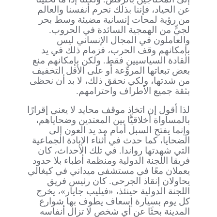
عن الحياد، فإننا بذلك نحرم أنفسنا والعالم
من رؤية لمحات إنسانية مضيئة وسط بحر
لجيٍّ من الهمجية السائدة في الحروب.
والعاملون في المجال الإنساني ليس
بإمكانهم وقف الحرب، فزمام ذلك في يد
القادة السياسيين فقط. ولكن بإمكانهم منع
بعض تبعاتها المروِّعة أو على الأقل التخفيف
من شدتها، ولكي نحقق ذلك، لا بد أن نحظى
بثقة جميع الأطراف واحترامهم.
لذا أقول إن اتخاذ موقف محايد لا يعني إقرارًا
بالمساواة أخلاقيًّا بين المعتدين وضحاياهم،
وإنما يفتح السبل أمام مد يد العون إلى
الضحايا، كما حدث في أثناء الإبادة الجماعية
التي شهدتها رواندا. في تلك الأحداث، كان
فريقا اللجنة الدولية ومنظمة أطباء بلا حدود
يعملان معًا في مستشفى ميداني في كيغالي
يحاولان إنقاذ الجرحى. كان رئيس فريق
اللجنة الدولية حينئذ، «فيليب جايار»، يخرج
كل يوم بسيارة إسعاف يطوف بها شوارع
المدينة بحثًا عن أي شخص لا تزال أنفاسه