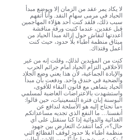
لا يكاد يمر عقد من الزمان إلا ويوضع مبدأ
الحياد في مرمى سهام النقد. وأنا أتفهم
سبب ذلك، فلقد كنت أحد هؤلاء المهاجمين
قبل عقدين، عندما كتبت ورقة مناقشة
أعددتها لنقاش حول إزالة مبدأ الحياد من
ميثاق منظمة أطباء بلا حدود، حيث كنت
أعمل وقتذاك.
كنت من المؤيدين لذلك، وقلت إنه من غير
الأخلاقي التزام الحياد أمام جرائم الحرب
والإبادة الجماعية، لأن هذا يعني وضع الجلاد
والضحية في خندق واحد. ودفعت بأن مبدأ
الحياد يتماهى مع قانون البقاء للأقوى،
واستشهدت بالاعتراضات الغاضبة لمسلمي
البوسنة إبان فترة التسعينيات، حين قالوا:
«ما نحتاج إليه هو الأسلحة لندافع عن
أنفسنا… ما النفع الذي تجديه مساعداتكم
الغذائية والدوائية إذا كنا سنقتل على أي
حال؟»، كما انتقدتُ التعارض بين جهود
منظمة أطباء بلا حدود لوقف الفظائع التي
تُرتكب عبر شجبها علنيًّا وبين الاشتراطات