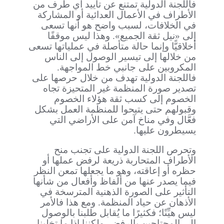
فاللجنة الدولية تمتنع عن تأييد أي طرف من
الأطراف في الأعمال العدائية أو المشاركة
في الخلافات، لسبب واضح هو أنها تسعى
إلى «نيل ثقة الجميع». وهذا ليس موقفًا
أخلاقيًّا وإنما حالة متأصلة في عملياتها تسعى
من خلالها إلى تيسير الوصول إلى الناس
المكروبين على جانبي خط المواجهة.
فاللجنة الدولية تهدف من خلال حرصها على
تصدير صورة المنظمة غير المتحيزة تجاه
الخصوم إلى كسب ثقة هؤلاء الخصوم
وقبولهم حتى يتيحوا للمنظمة العمل بشكل
فعَّال وفي مناخ آمن على الأراضي التي
يسيطرون عليها.
وتحرص اللجنة الدولية على تجنب منح
الأطراف المتحاربة ذريعة لرفض عملها أو
حظره أو إعاقته، وهو ما يجعلها تمعن النظر
فيما يصدر عنها من ألفاظ وأفعال من شأنها
التأثير على الصورة الذهنية المترسخة في
الأذهان عن حياد المنظمة. ومع هذا فالأمر
ليس هيِّنًا؛ فكثيرًا ما يُقابل طلبنا بالوصول
إلى المحتاجين بالرفض. ولكننا إذا ما تخلينا