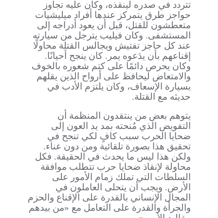
تتردد في صدره لينقذه، وكان عليه تجاوز
حواجز طرق يتمركز عندها أفراد ميليشيات
متعطشون للقتل، قبل أن يعود أدراجه إلى
المستشفى. وكان فيليب يترجل من سيارته
عند كل حاجز تفتيش ويجالس القتلة محاولًا
إقناعهم بأن يدَعوه يمر. كان ينجح أحيانًا.
وكان يحرص دائمًا على كتم شعوره بالخوف
والامتعاض ليحافظ على أرواح الذين يقلهم
بسيارة الإسعاف، وكان يلتزم الأدب في
حديثه مع القتلة.
يتوهم بعض من ينتقدون المنظمة أن
التفويض الذي مُنحته بمد يد العون إلى
ضحايا الحرب سبب كافٍ لكي تنجح في
تحقيق هذا بصورة تلقائية ومن دون عناء.
ولكن هذا ليس ما يحدث في الحقيقة. فكل
محاولة لإنقاذ ضحايا حرب تتطلب موافقة
السلطات التي تملك زمام الأمور على
الأرض. ويجب أن يتحلى العاملون في
المجال الإنساني بالقدرة على الإقناع والحزم
والجرأة والقدرة على التعامل مع «من بيدهم
مقاليد الأمور».