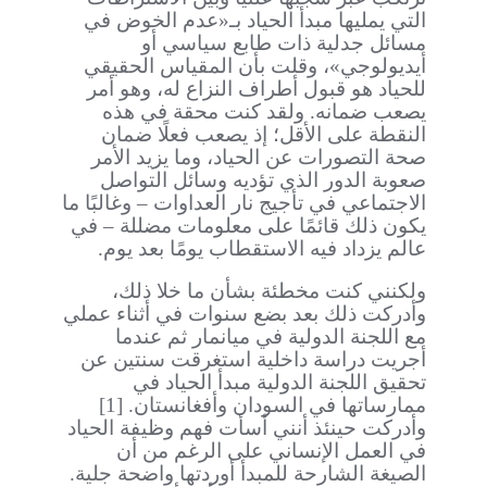
التي يمليها مبدأ الحياد بـ«عدم الخوض في
مسائل جدلية ذات طابع سياسي أو
أيديولوجي»، وقلت بأن المقياس الحقيقي
للحياد هو قبول أطراف النزاع له، وهو أمر
يصعب ضمانه. ولقد كنت محقة في هذه
النقطة على الأقل؛ إذ يصعب فعلًا ضمان
صحة التصورات عن الحياد، وما يزيد الأمر
صعوبة الدور الذي تؤديه وسائل التواصل
الاجتماعي في تأجيج نار العداوات – وغالبًا ما
يكون ذلك قائمًا على معلومات مضللة – في
عالم يزداد فيه الاستقطاب يومًا بعد يوم.
ولكنني كنت مخطئة بشأن ما خلا ذلك،
وأدركت ذلك بعد بضع سنوات في أثناء عملي
مع اللجنة الدولية في ميانمار ثم عندما
أجريت دراسة داخلية استغرقت سنتين عن
تحقيق اللجنة الدولية مبدأ الحياد في
ممارساتها في السودان وأفغانستان. [1]
وأدركت حينئذ أنني أسأت فهم وظيفة الحياد
في العمل الإنساني على الرغم من أن
الصيغة الشارحة للمبدأ أوردتها واضحة جلية.