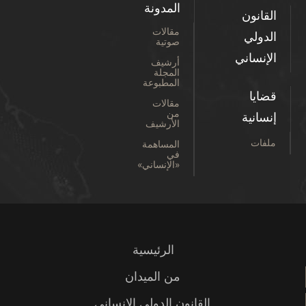
المدونة
القانون
مقالات
الدولي
صوتية
الإنساني
أرشيف
المجلة
المطبوعة
قضايا
مقالات
من
إنسانية
الأرشيف
ملفات
المساهمة
في
«الإنساني»
الرئيسية
من الميدان
القانون الدولي الإنساني