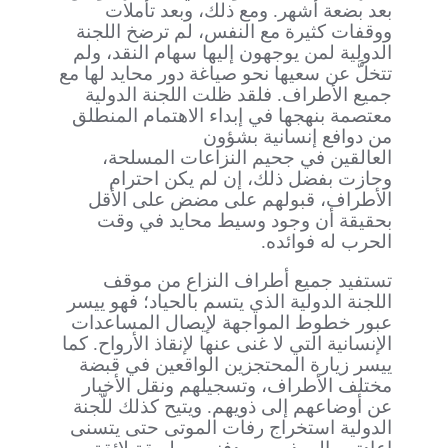
بعد بضعة أشهر. ومع ذلك، وبعد تأملات
ووقفات كثيرة مع النفس، لم ترضخ اللجنة
الدولية لمن يوجهون إليها سهام النقد، ولم
تتخلَّ عن سعيها نحو صياغة دور محايد لها مع
جميع الأطراف. فلقد ظلت اللجنة الدولية
معتصمة بنهجها في إبداء الاهتمام المنطلق
من دوافع إنسانية بشؤون
العالقين في جحيم النزاعات المسلحة،
وحازت بفضل ذلك، إن لم يكن احترام
الأطراف، قبولهم على مضض على الأقل
بحقيقة أن وجود وسيط محايد في وقت
الحرب له فوائده.
تستفيد جميع أطراف النزاع من موقف
اللجنة الدولية الذي يتسم بالحياد؛ فهو ييسر
عبور خطوط المواجهة لإيصال المساعدات
الإنسانية التي لا غنى عنها لإنقاذ الأرواح. كما
ييسر زيارة المحتجزين الواقعين في قبضة
مختلف الأطراف، وتسجيلهم ونقل الأخبار
عن أوضاعهم إلى ذويهم. ويتيح كذلك للَّجنة
الدولية استخراج رفات الموتى حتى يتسنى