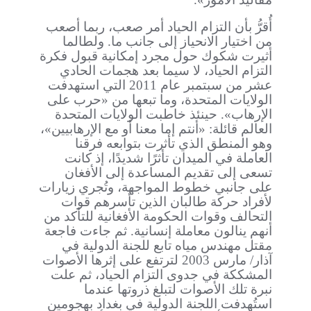
أُقرُّ بأن التزام الحياد أمر صعب، ربما أصعب
من اختيار الانحياز إلى جانب ما. ولطالما
أثيرت شكوك حول مجرد إمكانية قبول فكرة
التزام الحياد، لا سيما بعد هجمات الحادي
عشر من سبتمبر عام 2011 التي استهدفت
الولايات المتحدة، وما تبعها من «حرب على
الإرهاب». حينئذ خاطبت الولايات المتحدة
العالم قائلة: «أنتم إما معنا أو مع الإرهابيين»،
وهو المنطق الذي تأثرت بتوابعه فرقنا
العاملة في الميدان تأثرًا شديدًا، إذ كانت
تسعى إلى تقديم المساعدة إلى الأفغان
على جانبي خطوط المواجهة، وتُجري زيارات
لأفراد حركة طالبان الذين تأسرهم قوات
التحالف وقوات الحكومة الأفغانية للتأكد من
أنهم ينالون معاملة إنسانية. ثم جاءت فاجعة
مقتل مهندس مياه تابع للجنة الدولية في
آذار/ مارس 2003 لترتفع على إثرها الأصوات
المشككة في جدوى التزام الحياد، ثم علت
نبرة تلك الأصوات لتبلغ ذروتها عندما
استُهدفت اللجنة الدولية في بغداد بهجومين