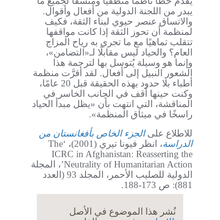
يقدم خطًّا ناظمًا منطقيًّا ومتسقًا لجميع ما
يبدر من اللجنة الدولية من أفعال وأقوال.
والاتساق عنصر حيوي لبناء الثقة، فكيف
لمنظمة أن تحوز الثقة إذا كانت مواقفها
تتقلب تماهيًا مع ما تجري به رياح المزاج
العام؟ والحياد ليس مقابلًا لـ«التضامن»،
وإنما هو وسيلة يُتوسل بها لترجمة هذا
الشعور النبيل إلى أفعال. لقد أقرَّت منظمة
أطباء بلا حدود بهذه الحقيقة قبل 20 عامًا،
وكنت حينها أقف في الجانب الخاسر في
المناقشة، التي انتهت بأن «يظل مبدأ الحياد
راسخًا في ميثاق المنظمة».
للاطلاع على
الجزء الخاص بأفغانستان من
الدراسة
، انظر فيونا تيري (2001)، ‘The
ICRC in Afghanistan: Reasserting the
Neutrality of Humanitarian Action’، المجلة
الدولية للصليب الأحمر، المجلد 93 (العدد
881): ص 173-188.
نُشر هذا الموضوع في الأصل