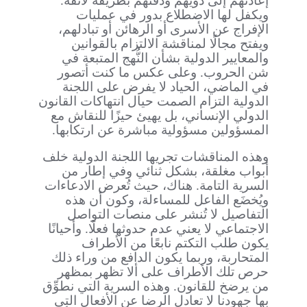
إعادتهم إلى ذويهم ودفنهم بطريقة لائقة.
ويكفل لها الاضطلاع بدور في عمليات
الإفراج عن الأسرى أو الرهائن أو تبادلهم،
ويفتح مجالًا لمناقشة الالتزام بالقوانين
والمعايير الدولية بشأن النُّهج المتبعة في
شن الحروب. وعلى عكس ما كنت أتصور
في الماضي، الحياد لا يفرض على اللجنة
الدولية التزام الصمت حيال انتهاكات القانون
الدولي الإنساني، بل يهيئ حيزًا للنقاش مع
المسؤولين مسؤولية مباشرة عن ارتكابها.
وهذه المناقشات تجريها اللجنة الدولية خلف
أبواب مغلقة، بشكل ثنائي وفي إطار من
السرية التامة. هناك، حيث تُعرض الادعاءات
ويُخضَع الفاعل للمساءلة، وكون أن هذه
التفاصيل لا تُنشر على منصات التواصل
الاجتماعي لا يعني عدم حدوثها فعلًا. وأحيانًا
يكون طلب التكتم نابعًا من الأطراف
المتحاربة، وربما يكون الدافع من وراء ذلك
حرص تلك الأطراف على ألا تظهر بمظهر
من يرضخ للقانون. وهذه السرية التي نطوِّق
بها جهودنا لا تعادل الرضا عن الأفعال التي