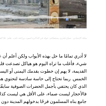
مجلة الإنساني
·
صباح فخري يستقبلكم: جولة في الذاكرة لصوت ورائحة حلب. بقلم: علا الع
لا أدري تمامًا ما حل بهذه الأبواب ولكن أعلم أ
شيء، فأغلب ما تراه اليوم هو هياكل تصدعت قلوب
القديمة، لا يهم إن خطوت بقدمك اليمنى أو ال
الخمس. ربما تحتاج إلى حاسة سادسة لتحتوي هذه 
الذي كان يحتفي بأجمل الحضرات الصوفية سابقًا،
فالأحجار ليست صماء، على الأقل هي ليست كذلك ف
جامع بناه المسلمون فرحًا بدخولهم المدينة دون 