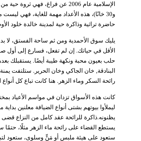
و30 خانًا)، هذه الأعداد مهمة للغاية، فهي ليس
حاضرة تراثية وذاكرة حية لمدينة خالدة خلود الأوطا
يليك سوق الأحمدية ومن ثم ساحة الفستق، لا بد
الأقل في حياتك. إن لم تفعل، فسارع إلى أول 
حلب بعيون محبة ونكهة طيبة أيضًا. يستقبلك بعدها 
البنادقة, خان الجاكي وخان الحرير. ستلتفت يمنة 
رائحة السكر وماء الزهر. هنا كانت تباع كل أنواع
كانت هذه الأسواق تزدان في مواسم الأعياد بمختل
ليملأوا بيوتهم بشتى أنواع الضيافة معلنين بداية مو
يظنونه.ذاكرة للرائحة عقد كامل من النزاع قضى عل
يستطع القضاء على رائحة ماء الزهر مثلًا، حتمًا س
ستعود على هيئة ملبس أو مَنٍّ وسلوى، ستعود لت