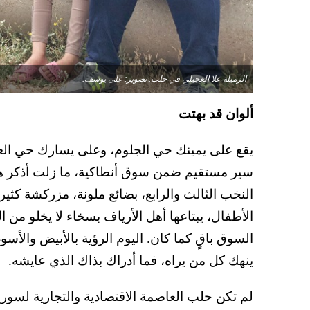
الزميلة علا العجيلي في حلب. تصوير: على يوسف.
ألوان قد بهتت
يقع على يمينك حي الجلوم، وعلى يسارك حي ال
سير مستقيم ضمن سوق أنطاكية، ما زلت أذكر ه
النخب الثالث والرابع، بضائع ملونة، مزركشة كث
الأطفال، يبتاعها أهل الأرياف بسخاء لا يخلو من المب
السوق باقٍ كما كان. اليوم الرؤية بالأبيض والأسود
ينهك كل من يراه، فما أدراك بذاك الذي عايشه.
لم تكن حلب العاصمة الاقتصادية والتجارية لسورية 