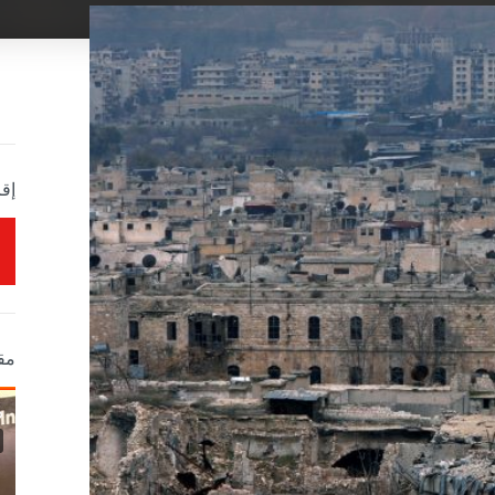
إقر
مق