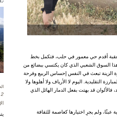
رؤ
عقبة أقدم حي معمور في حلب، فتكمل بخط
ذا السوق الشعبي الذي كان يكتسي ببضائع من
يرة الزينة تبعث في النفس إحساس الربيع وفرحة
ارزة التقليدية. اليوم لا الأرياف ولا أهلوها ولا
ال
، فالألوان قد بهتت بفعل الدمار الهائل الذي
2 تشرين الأول / أكتوبر، 2025
ال
عبثًا، ولم يجرِ اختيارها كعاصمة للثقافة
يت