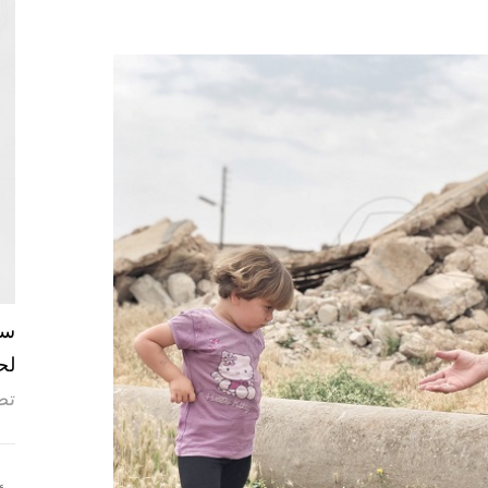
لح
تص