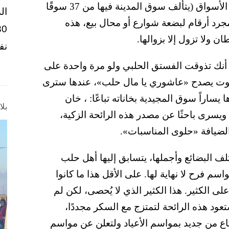
الإسلامية عام 2006 عن فراغ، فهي ثروة حية من الأسواق (يتألف سوق المدينة فيها من 37 سوقًا
ال
ت مجرد أرقام لبضعة شوارع أو محال بيع، هذه
ن ولا تزول إلا بزوالها.
نف
 أنك تذوقت الفستق الحلبي ولو مرة واحدة على
صوت يصدح «عاشوري يا مال حلب»، عندها سترى
يساراً سوق المجيدية بخاناته تباعًا: ، خان
بل
ويسرى باحثًا عن مصدر هذه الرائحة الزكية،
 الضيافة «حلوى المناسبات».
ف البضائع وأجملها، يتسابق إليها أهل حلب
اسم فرح لا نهاية لها. على الأقل هذا ما كانوا
ى الكثير. هذا الكثير الذي لا يُحصى، لكن لم
تعود هذه الرائحة لتمتزج مع السكر مجددًا،
باع من جديد بمواسم الأعياد ولتعلن عن مواسم