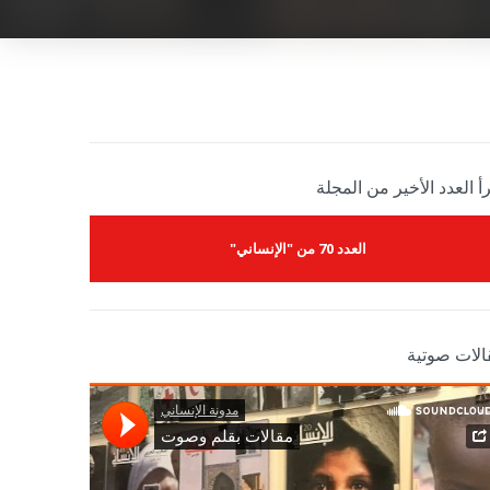
أ العدد الأخير من المجلة
العدد 70 من "الإنساني"
الات صوتية