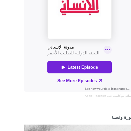
نساني
بودكاست على Apple Podcasts
رة وقصة