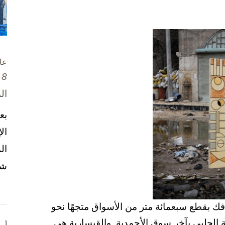
عا
8 تشرين الأول / أكتوبر، 2025
ال
بع
ال
ال
شخ
فك بقطع سبعمائة متر من الأسواق متجهًا نحو
 الجلبي بآخر سوق الأحمدية. والقيسارية هي