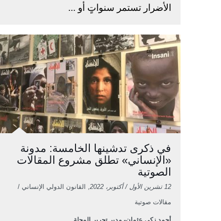
الأضرار تستمر سنواتٍ أو ...
في ذكرى تدشينها الخامسة: مدونة
«الإنساني» تطلق مشروع المقالات
الصوتية
12 تشرين الأول / أكتوبر، 2022
, القانون الدولي الإنساني /
مقالات صوتية
أحمد زكي عثمان- مدير تحرير المجلة