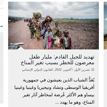
الإ
صو
تهديد للجيل القادم: مليار طفل
معرضون للخطر بسبب تغير المناخ
31 تشرين الأول / أكتوبر، 2022
, القانون الدولي الإنساني
يُعَدُّ الشباب الذين يعيشون في جمهورية
أفريقيا الوسطى وتشاد ونيجيريا وغينيا وغينيا
بيساو هم الأكثر عُرضة لمخاطر آثار تغير
المناخ، وهو ما يهدد ...