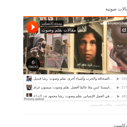
الات صوتية
 الإنساني
·
مقالات بقلم وصوت
دكاست