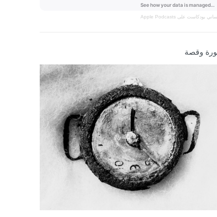
نساني
بودكاست على Apple Podcasts
رة وقصة