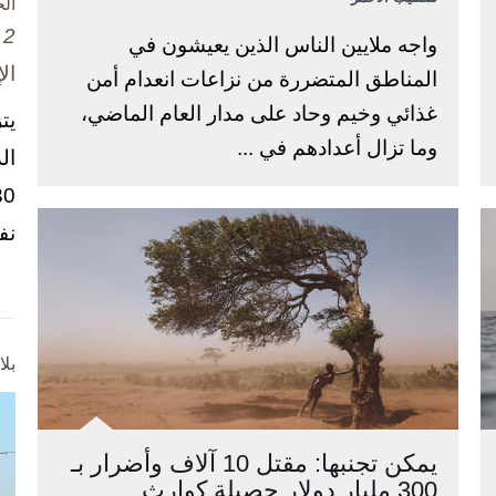
ال
2 تشرين الأول / أكتوبر، 2025
واجه ملايين الناس الذين يعيشون في
ال
المناطق المتضررة من نزاعات انعدام أمن
غذائي وخيم وحاد على مدار العام الماضي،
يت
وما تزال أعدادهم في ...
ال
نف
بل
يمكن تجنبها: مقتل 10 آلاف وأضرار بـ
300 مليار دولار حصيلة كوارث