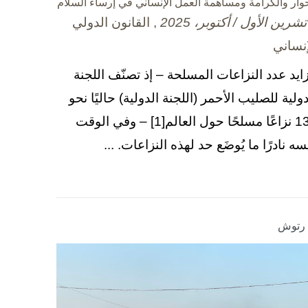
حوار والكرامة ومساهمة العمل الإنساني في إرساء السلام
, القانون الدولي
إنساني
زايد عدد النزاعات المسلحة – إذ تصنّف اللجنة
دولية للصليب الأحمر (اللجنة الدولية) حاليًا نحو
130 نزاعًا مسلحًا حول العالم[1] – وفي الوقت
سه نادرًا ما يُوضَع حد لهذه النزاعات. ...
ا رتوش