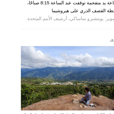
ساعة يد متفحمة توقفت عند الساعة 8:15 صباحًا،
ظة القصف الذري على هيروشيما
وير: يويتشيرو ساساكي، أرشيف الأمم المتحدة.
ى