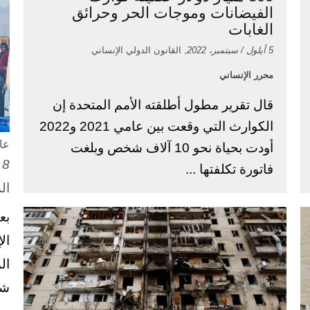
الفيضانات وموجات الحر وحرائق
الغابات
5 أيلول / سبتمبر، 2022
, القانون الدولي الإنساني
محرر الإنساني
قال تقرير مطول أطلقته الأمم المتحدة إن
الكوارث التي وقعت بين عامي 2021 و2022
عا
أودت بحياة نحو 10 آلاف شخص وبلغت
8 تشرين الأول / أكتوبر، 2025
فاتورة تكلفتها ...
ال
بع
ال
ال
شخ