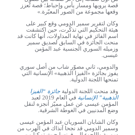
قصة يرويها ومسار يأس وإحباط؛ قصة تُعزز
وقعها مجموعة من الصور المعبّرة.»
وكان لتقرير سمير الدومي وقع كبير على
هيئة التحكيم التي تذكّرت، حين اكتشفت
اسم الفائز في نهاية المداولات، أنها كانت قد
منحت الجائزة في السابق لصديق سمير
وزميله السوري الجنسية عبد المؤمن
عيسى.
والدومي، ثاني مصوّر شاب من أصل سوري
يفوز بجائزة «الفيزا الذهبية» الإنسانية التي
تمنحها اللجنة الدولية.
وقد منحت اللجنة الدولية
جائزة “الفيزا
الذهبية” الإنسانية
في العام 2019 لعبد
المؤمن عيسى عن عمل مميّز أنجزه لنقل
وضع المدنيين في الغوطة الشرقية.
وكان الشابان السوريان عبد المؤمن عيسى
وسمير الدومي قد نجحا آنذاك في الهرب من
سورية واللجوء إلى فرنسا حيث تمكنا من