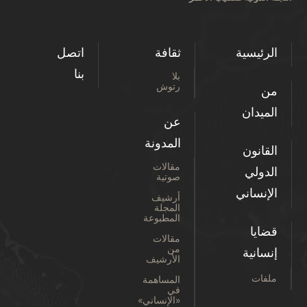
الرئيسية
ثقافة
اتصل
بنا
بلا
رتوش
من
الميدان
عن
المدونة
القانون
مقالات
الدولي
صوتية
الإنساني
أرشيف
المجلة
المطبوعة
قضايا
مقالات
من
إنسانية
الأرشيف
ملفات
المساهمة
في
«الإنساني»