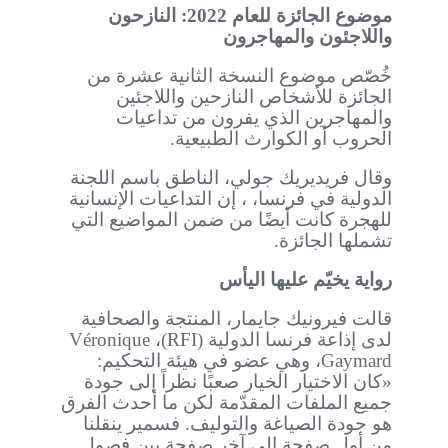
موضوع الجائزة للعام 2022: النازحون
واللاجئون والمهاجرون
خُصّص موضوع النسخة الثانية عشرة من
الجائزة للأشخاص النازحين واللاجئين
والمهاجرين الذي يفرون من تداعيات
الحروب أو الكوارث الطبيعية.
وقال فريديريك جولي، الناطق باسم اللجنة
الدولية في فرنسا، ، إن التداعيات الإنسانية
للهجرة كانت أيضًا من ضمن المواضيع التي
تشملها الجائزة.
رواية يخيّم عليها اليأس
قالت فيرونيك جايمار، المنتجة والصحافية
لدى إذاعة فرنسا الدولية (RFI)، Véronique
Gaymard، وهي عضو في هيئة التحكيم:
«كان الاختيار الخيار صعبًا نظراً إلى جودة
جميع الملفات المقدّمة لكن ما أحدث الفرق
هو جودة الصياغة والتوليف. فسمير ينقلنا
من أول صفحة إلى آخر صفحة بين فصول