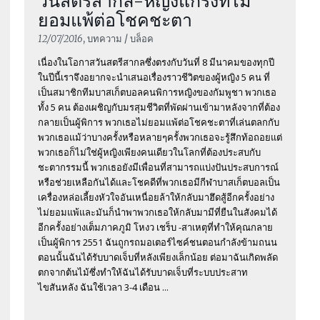
วันสตรีสากล-หญิงแกร่งที่ไม่
ยอมแพ้ต่อโชคชะตา
12/07/2016
, บทความ / บล็อค
เนื่องในโอกาสวันสตรีสากลซึ่งตรงกับวันที่ 8 มีนาคมของทุกปี
ในปีนี้เราจึงอยากจะนำเสนอเรื่องราวชีวิตของผู้หญิง 5 คน ที่
เป็นสมาชิกทีมบาสเก็ตบอลคนพิการหญิงของกัมพูชา พวกเธอ
ทั้ง 5 คน ต้องเผชิญกับมรสุมชีวิตที่พัดผ่านเข้ามาหลังจากที่ต้อง
กลายเป็นผู้พิการ พวกเธอไม่ยอมแพ้ต่อโชคชะตาที่เล่นตลกกับ
พวกเธอแม้ว่าบางครั้งหรือหลายๆครั้งพวกเธอจะรู้สึกท้อถอยแต่
พวกเธอก็ไม่ใช่ผู้หญิงเพียงคนเดียวในโลกที่ต้องประสบกับ
ชะตากรรมนี้ พวกเธอยังมีเพื่อนที่สามารถแบ่งปันประสบการณ์
หรือช่วยเหลือกันได้และโชคดีที่พวกเธอมีกีฬาบาสเก็ตบอลเป็น
เครื่องหล่อเลี้ยงหัวใจอันเหนื่อยล้าให้กลับมาฮึดสู้อีกครั้งอย่าง
ไม่ยอมแพ้และมันก็นำพาพวกเธอให้กลับมามีที่ยืนในสังคมได้
อีกครั้งอย่างเต็มภาคภูมิ โหงว เชร็บ -สาเหตุที่ทำให้คุณกลาย
เป็นผู้พิการ 2551 ฉันถูกรถมอเตอร์ไซค์ชนตอนกำลังข้ามถนน
ตอนนั้นฉันได้รับบาดเจ็บที่หลังเพียงเล็กน้อย ต่อมาฉันเกิดพลัด
ตกจากต้นไม้ซึ่งทำให้ฉันได้รับบาดเจ็บที่ระบบประสาท
ไขสันหลัง ฉันใช้เวลา 3-4 เดือน ...