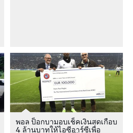
พอล ป็อกบามอบเช็คเงินสดเกือบ
4 ล้านบาทให้ไอซีอาร์ซีเพื่อ