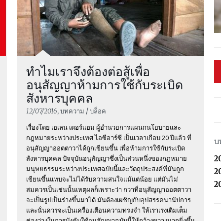
อ่านต่อ
ความชอบ
ทำไมเราจึงต้องต่อสู้เพื่อ
อนุสัญญาห้ามการใช้กับระเบิด
สงครามแล
สังหารบุคคล
เป็นธรรม 
12/07/2016
, บทความ / บล็อค
jus in bel
เรื่องโดย เฮเลน เดอร์แฮม ผู้อำนวยการแผนกนโยบายและ
กฎหมายระหว่างประเทศ ไอซีอาร์ซี เป็นเวลาเกือบ 20 ปีแล้ว ที่
บ
อนุสัญญาออตตาวาได้ถูกเขียนขึ้น เพื่อห้ามการใช้กับระเบิด
สังหารบุคคล ปัจจุบันอนุสัญญาซึ่งเป็นส่วนหนึ่งของกฎหมาย
2
มนุษยธรรมระหว่างประเทศฉบับนี้และวัตถุประสงค์ที่มันถูก
2
เขียนขึ้นแทบจะไม่ได้รับความสนใจแม้แต่น้อย แต่มันไม่
2
สมควรเป็นเช่นนั้นเหตุผลก็เพราะว่า กว่าที่อนุสัญญาออตตาวา
อ่านต่อ
จะเป็นรูปเป็นร่างขึ้นมาได้ มันต้องเผชิญกับอุปสรรคนานัปการ
และนั่นควรจะเป็นเครื่องเตือนความทรงจำ ให้เราเร่งเติมเต็ม
ช่องว่างในการบังคับใช้อนุสัญญาฉบับนี้ให้กว้างขวางมากยิ่งขึ้น