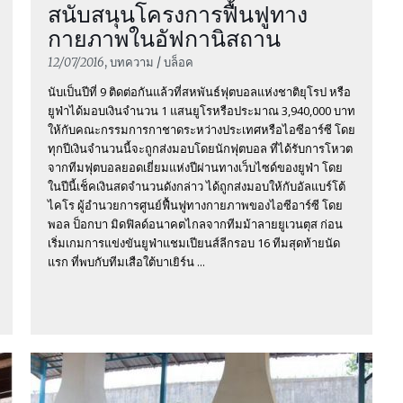
สนับสนุนโครงการฟื้นฟูทาง
กายภาพในอัฟกานิสถาน
12/07/2016
, บทความ / บล็อค
นับเป็นปีที่ 9 ติดต่อกันแล้วที่สหพันธ์ฟุตบอลแห่งชาติยุโรป หรือ
ยูฟ่าได้มอบเงินจำนวน 1 แสนยูโรหรือประมาณ 3,940,000 บาท
ให้กับคณะกรรมการกาชาดระหว่างประเทศหรือไอซีอาร์ซี โดย
ทุกปีเงินจำนวนนี้จะถูกส่งมอบโดยนักฟุตบอล ที่ได้รับการโหวต
จากทีมฟุตบอลยอดเยี่ยมแห่งปีผ่านทางเว็บไซด์ของยูฟ่า โดย
ในปีนี้เช็คเงินสดจำนวนดังกล่าว ได้ถูกส่งมอบให้กับอัลแบร์โต้
ไคโร ผู้อำนวยการศูนย์ฟื้นฟูทางกายภาพของไอซีอาร์ซี โดย
พอล ป็อกบา มิดฟิลด์อนาคตไกลจากทีมม้าลายยูเวนตุส ก่อน
เริ่มเกมการแข่งขันยูฟ่าแชมเปียนส์ลีกรอบ 16 ทีมสุดท้ายนัด
แรก ที่พบกับทีมเสือใต้บาเยิร์น ...