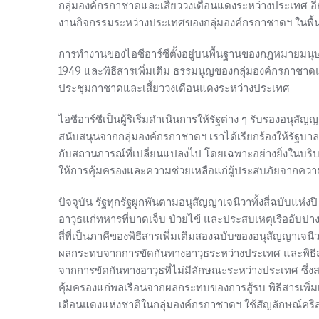
กลุ่มองค์กรกาชาดและเสี้ยววงเดือนแดงระหว่างประเทศ อี
งานกิจกรรมระหว่างประเทศของกลุ่มองค์กรกาชาดฯ ในพื้นท
การทำงานของไอซีอาร์ซีตั้งอยู่บนพื้นฐานของกฎหมายมนุษ
1949 และพิธีสารเพิ่มเติม ธรรมนูญของกลุ่มองค์กรกาชา
ประชุมกาชาดและเสี้ยววงเดือนแดงระหว่างประเทศ
ไอซีอาร์ซีเป็นผู้ริเริ่มดำเนินการให้รัฐต่าง ๆ รับรองอนุ
สนับสนุนจากกลุ่มองค์กรกาชาดฯ เราได้เรียกร้องให้รัฐ
กับสถานการณ์ที่เปลี่ยนแปลงไป โดยเฉพาะอย่างยิ่งในบริบ
ให้การคุ้มครองและความช่วยเหลือแก่ผู้ประสบภัยจากความข
ปัจจุบัน รัฐทุกรัฐผูกพันตามอนุสัญญาเจนีวาทั้งสี่ฉบับแห
อาวุธแก่ทหารที่บาดเจ็บ ป่วยไข้ และประสบเหตุเรืออับปา
สี่ที่เป็นภาคีของพิธีสารเพิ่มเติมสองฉบับของอนุสัญญาเจนีวา
ผลกระทบจากการขัดกันทางอาวุธระหว่างประเทศ และพิธีสารเ
จากการขัดกันทางอาวุธที่ไม่มีลักษณะระหว่างประเทศ ซึ
คุ้มครองแก่พลเรือนจากผลกระทบของการสู้รบ พิธีสารเพิ่ม
เดือนแดงแห่งชาติในกลุ่มองค์กรกาชาดฯ ใช้สัญลักษณ์คริสต