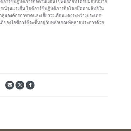
อาร์ซีปฏิบัติภารกิจตามเงื่อนไขพันธกิจที่ได้รับมอบหมาย
ุนแรงอื่น ไอซีอาร์ซีปฏิบัติภารกิจโดยยึดตามสิทธิใน
ลุ่มองค์กรกาชาดและเสี้ยววงเดือนแดงระหว่างประเทศ
นที่ของไอซีอาร์ซีจะขึ้นอยู่กับหลักเกณฑ์หลายประการด้วย
้