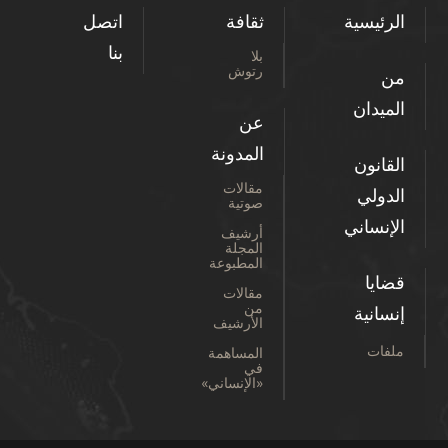
الرئيسية
ثقافة
اتصل
بنا
بلا
رتوش
من
الميدان
عن
المدونة
القانون
مقالات
الدولي
صوتية
الإنساني
أرشيف
المجلة
المطبوعة
قضايا
مقالات
من
إنسانية
الأرشيف
ملفات
المساهمة
في
«الإنساني»