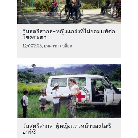
วันสตรีสากล-หญิงแกร่งที่ไม่ยอมแพ้ต่อ
โชคชะตา
12/07/2016
, บทความ / บล็อค
วันสตรีสากล-ผู้หญิงแถวหน้าของไอซี
อาร์ซี