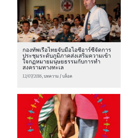
กองทัพเรือไทยจับมือไอซีอาร์ซีจัดการ
ประชุมระดับภูมิภาคส่งเสริมความเข้า
ใจกฏหมายมนุษยธรรมกับการทำ
สงครามทางทะเล
12/07/2016
, บทความ / บล็อค