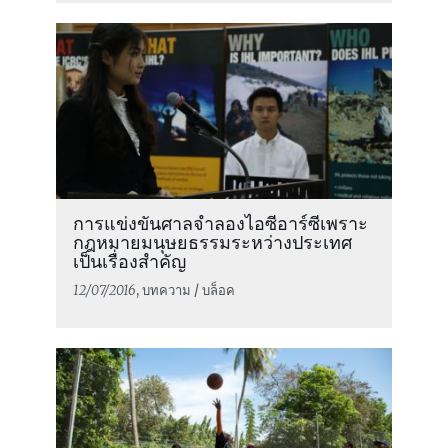
การแข่งขันศาลจำลองไอซีอาร์ซีเพราะ
กฎหมายมนุษยธรรมระหว่างประเทศ
เป็นเรื่องสำคัญ
12/07/2016
, บทความ / บล็อค