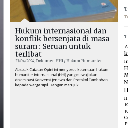
T
T
Hukum internasional dan
T
konflik bersenjata di masa
suram : Seruan untuk
A
terlibat
k
23/04/2024
, Dokumen HHI / Hukum Humaniter
I
H
Abstrak Catatan Opini ini menyoroti ketentuan hukum
humaniter internasional (HHI) yang mewajibkan
M
diseminasi Konvensi Jenewa dan Protokol Tambahan
N
kepada warga sipil. Dengan merujuk ...
H
H
K
K
C
P