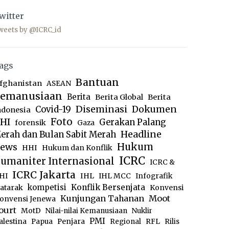
witter
weets by @ICRC_id
ags
Bantuan
fghanistan
ASEAN
emanusiaan
Berita
Berita Global
Berita
Diseminasi
Dokumen
Covid-19
ndonesia
Foto
HI
Gerakan Palang
forensik
Gaza
Headline
erah dan Bulan Sabit Merah
ews
Hukum
HHI
Hukum dan Konflik
ICRC
umaniter Internasional
ICRC &
ICRC Jakarta
IHL
HI
IHL MCC
Infografik
kompetisi
Konflik Bersenjata
atarak
Konvensi
Moot
Kunjungan Tahanan
onvensi Jenewa
ourt
MotD
Nilai-nilai Kemanusiaan
Nuklir
PMI
alestina
Papua
Penjara
Regional
RFL
Rilis