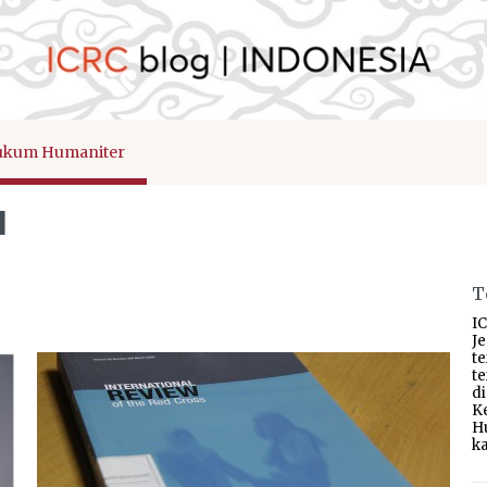
kum Humaniter
I
T
IC
J
t
t
d
K
H
ka