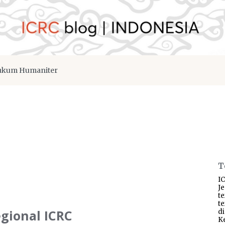
kum Humaniter
T
IC
J
t
t
egional ICRC
d
K