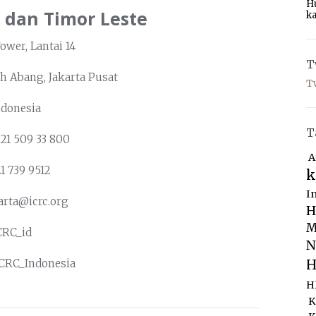
H
 dan Timor Leste
ka
ower, Lantai 14
T
h Abang, Jakarta Pusat
T
ndonesia
T
221 509 33 800
A
21 739 9512
k
I
karta@icrc.org
H
M
CRC_id
N
ICRC_Indonesia
H
H
K