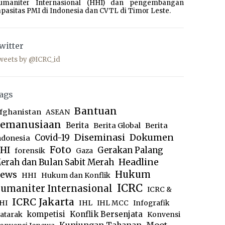
umaniter Internasional (HHI) dan pengembangan
pasitas PMI di Indonesia dan CVTL di Timor Leste.
witter
weets by @ICRC_id
ags
Bantuan
fghanistan
ASEAN
emanusiaan
Berita
Berita Global
Berita
Diseminasi
Dokumen
Covid-19
ndonesia
Foto
HI
Gerakan Palang
forensik
Gaza
Headline
erah dan Bulan Sabit Merah
ews
Hukum
HHI
Hukum dan Konflik
ICRC
umaniter Internasional
ICRC &
ICRC Jakarta
IHL
HI
IHL MCC
Infografik
kompetisi
Konflik Bersenjata
atarak
Konvensi