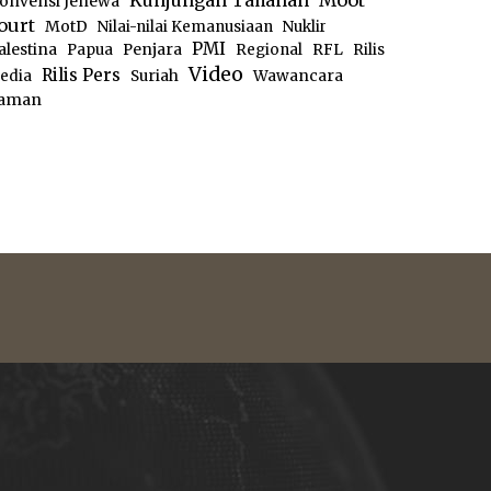
Moot
Kunjungan Tahanan
onvensi Jenewa
ourt
MotD
Nilai-nilai Kemanusiaan
Nuklir
PMI
alestina
Papua
Penjara
Regional
RFL
Rilis
Video
Rilis Pers
edia
Suriah
Wawancara
aman
e