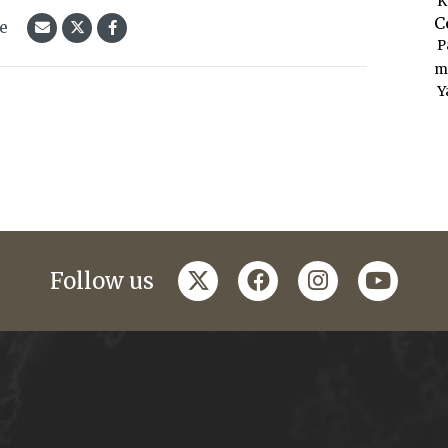
K
C
le
P
m
Y
twitter
facebook
instagram
youtub
Follow us