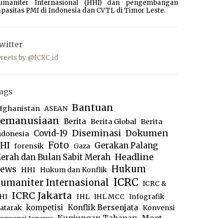
umaniter Internasional (HHI) dan pengembangan
pasitas PMI di Indonesia dan CVTL di Timor Leste.
witter
weets by @ICRC_id
ags
Bantuan
fghanistan
ASEAN
emanusiaan
Berita
Berita Global
Berita
Diseminasi
Dokumen
Covid-19
ndonesia
Foto
HI
Gerakan Palang
forensik
Gaza
Headline
erah dan Bulan Sabit Merah
ews
Hukum
HHI
Hukum dan Konflik
ICRC
umaniter Internasional
ICRC &
ICRC Jakarta
IHL
HI
IHL MCC
Infografik
kompetisi
Konflik Bersenjata
atarak
Konvensi