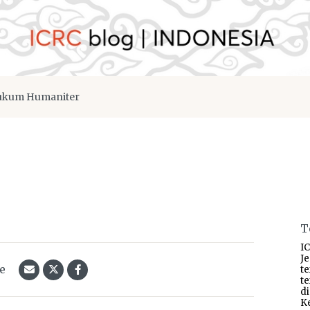
kum Humaniter
T
IC
J
le
t
t
d
K