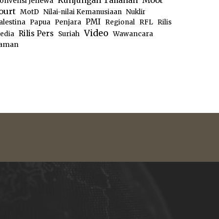
Moot
Kunjungan Tahanan
onvensi Jenewa
ourt
MotD
Nilai-nilai Kemanusiaan
Nuklir
PMI
alestina
Papua
Penjara
Regional
RFL
Rilis
Video
Rilis Pers
edia
Suriah
Wawancara
aman
e