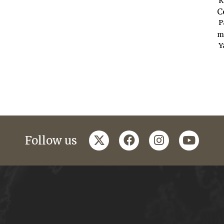
K
C
P
m
Y
twitter
facebook
instagram
youtub
Follow us