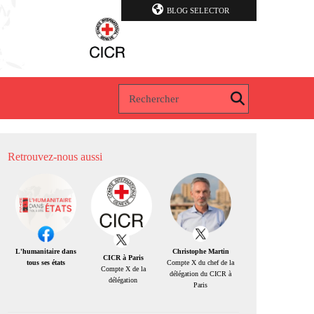
BLOG SELECTOR
Retrouvez-nous aussi
Christophe Martin
L'humanitaire dans
CICR à Paris
Compte X du chef de la
tous ses états
Compte X de la
délégation du CICR à
délégation
Paris