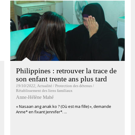
Philippines : retrouver la trace de
son enfant trente ans plus tard
19/10/2022
, Actualité / Protection des détenus /
Rétablissement des liens familiaux
Anne-Hélène Mahé
« Nasaan ang anak ko ? (Où est ma fille) », demande
Anne* en fixant Jennifer*. ...