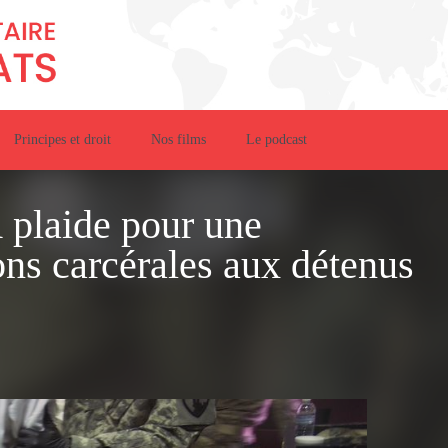
Principes et droit
Nos films
Le podcast
 plaide pour une
ons carcérales aux détenus