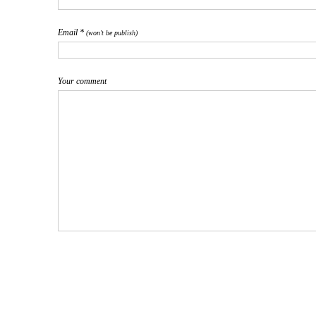
Email *
(won't be publish)
Your comment