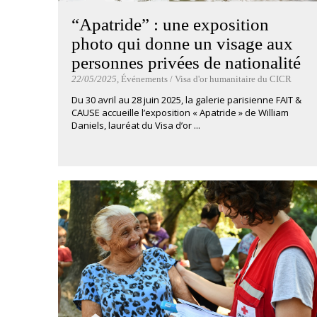
“Apatride” : une exposition
photo qui donne un visage aux
personnes privées de nationalité
22/05/2025
, Événements / Visa d'or humanitaire du CICR
Du 30 avril au 28 juin 2025, la galerie parisienne FAIT &
CAUSE accueille l’exposition « Apatride » de William
Daniels, lauréat du Visa d’or ...