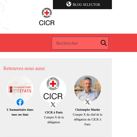
BLOG SELECTOR
Retrouvez-nous aussi
Christophe Martin
L'humanitaire dans
CICR à Paris
Compte X du chef de la
tous ses états
Compte X de la
délégation du CICR à
délégation
Paris