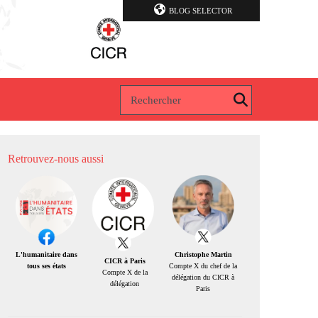
BLOG SELECTOR
Retrouvez-nous aussi
Christophe Martin
L'humanitaire dans
CICR à Paris
Compte X du chef de la
tous ses états
Compte X de la
délégation du CICR à
délégation
Paris