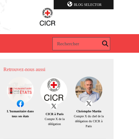
BLOG SELECTOR
Retrouvez-nous aussi
Christophe Martin
L'humanitaire dans
CICR à Paris
Compte X du chef de la
tous ses états
Compte X de la
délégation du CICR à
délégation
Paris