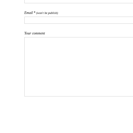
Email *
(won't be publish)
Your comment