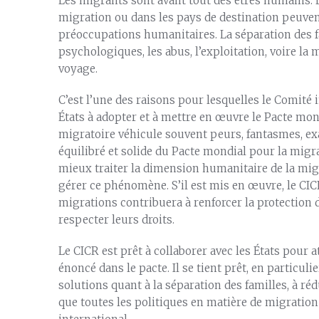
Les migrants sont avant tout des êtres humains. 
migration ou dans les pays de destination peuven
préoccupations humanitaires. La séparation des f
psychologiques, les abus, l’exploitation, voire la 
voyage.
C’est l’une des raisons pour lesquelles le Comité 
États à adopter et à mettre en œuvre le Pacte mo
migratoire véhicule souvent peurs, fantasmes, exa
équilibré et solide du Pacte mondial pour la migra
mieux traiter la dimension humanitaire de la migr
gérer ce phénomène. S’il est mis en œuvre, le CI
migrations contribuera à renforcer la protection de
respecter leurs droits.
Le CICR est prêt à collaborer avec les États pour 
énoncé dans le pacte. Il se tient prêt, en particuli
solutions quant à la séparation des familles, à rédu
que toutes les politiques en matière de migratio