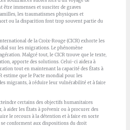
Les souffrances subies lors d’un voyage de
t être immenses et susciter de graves
amilles, les traumatismes physiques et
mort ou la disparition font trop souvent partie du
international de la Croix-Rouge (CICR) exhorte les
ndial sur les migrations. Le phénomène
gération. Malgré tout, le CICR trouve que le texte,
tion, apporte des solutions. Celui-ci aidera à
ation tout en maintenant la capacité des États à
CR estime que le Pacte mondial pour les
s migrants, à réduire leur vulnérabilité et à faire
atteindre certains des objectifs humanitaires
er, à aider les États à prévenir ou à procurer des
ire le recours à la détention et à faire en sorte
n se conforment aux dispositions du droit