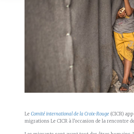
Le
Comité international de la Croix-Rouge
(CICR) appe
migrations Le CICR à l’occasion de la rencontre 