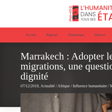
Accueil
Régions
Thématique
Histoire
Marrakech : Adopter le
migrations, une questio
dignité
07/12/2018
,
Actualité
/
Afrique
/
Influence humanitaire
/
M