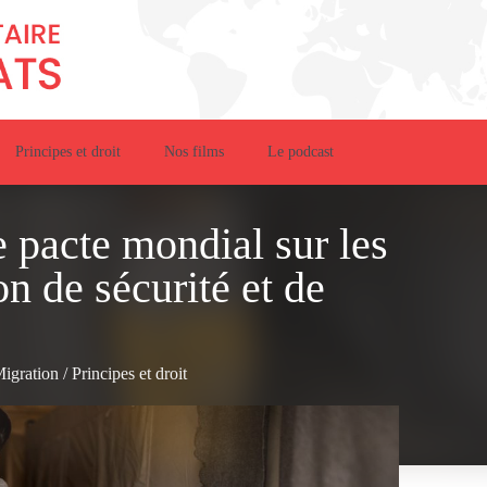
Principes et droit
Nos films
Le podcast
 pacte mondial sur les
n de sécurité et de
igration
/
Principes et droit