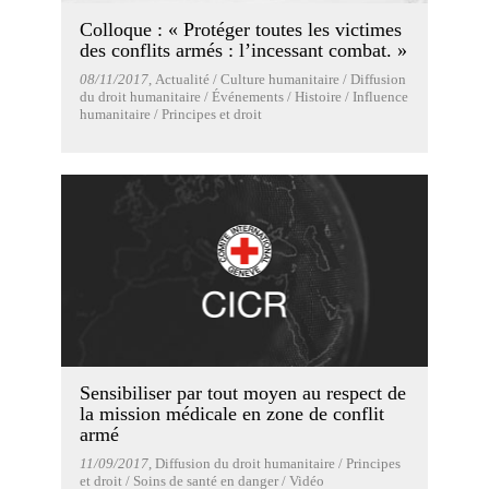
Colloque : « Protéger toutes les victimes
des conflits armés : l’incessant combat. »
08/11/2017
, Actualité / Culture humanitaire / Diffusion
du droit humanitaire / Événements / Histoire / Influence
humanitaire / Principes et droit
Sensibiliser par tout moyen au respect de
la mission médicale en zone de conflit
armé
11/09/2017
, Diffusion du droit humanitaire / Principes
et droit / Soins de santé en danger / Vidéo