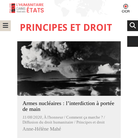
PRINCIPES ET DROIT
Armes nucléaires : l’interdiction à portée
de main
11/08/2020
, À l'honneur / Comment ça marche ? /
Diffusion du droit humanitaire / Principes et droit
Anne-Hélène Mahé