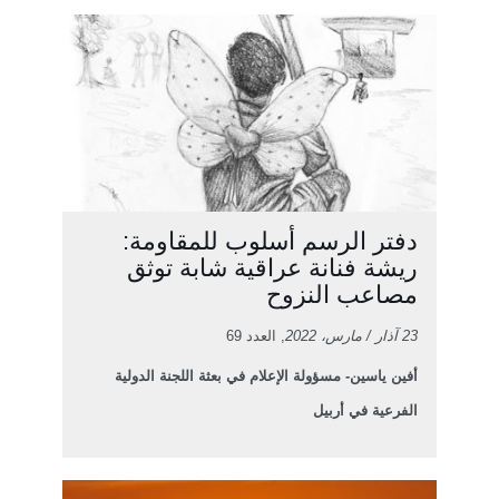
دفتر الرسم أسلوب للمقاومة:
ريشة فنانة عراقية شابة توثق
مصاعب النزوح
23 آذار / مارس، 2022
, العدد 69
أفين ياسين- مسؤولة الإعلام في بعثة اللجنة الدولية
الفرعية في أربيل