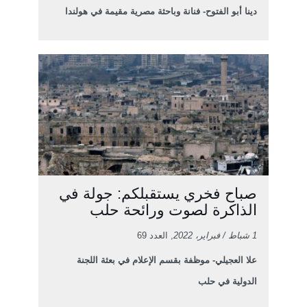
دينا أبو الفتوح- فنانة وباحثة مصرية مقيمة في هولندا
صباح فخري يستقبلكم: جولة في
الذاكرة لصوت ورائحة حلب
1 شباط / فبراير، 2022
, العدد 69
علا العجيلي- موظفة بقسم الإعلام في بعثة اللجنة
الدولية في حلب