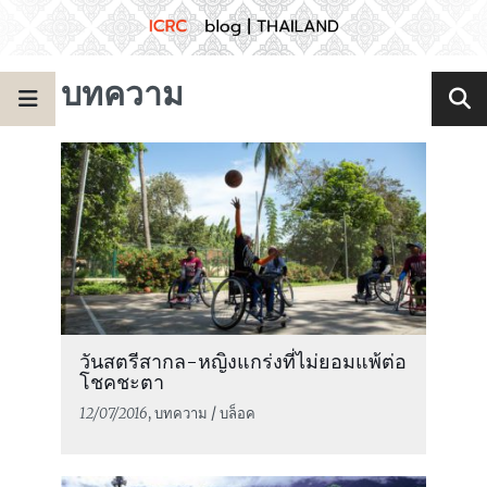
บทความ
วันสตรีสากล-หญิงแกร่งที่ไม่ยอมแพ้ต่อ
โชคชะตา
12/07/2016
, บทความ / บล็อค