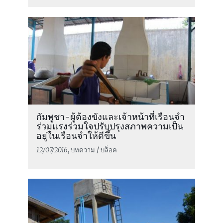
กัมพูชา-ผู้ต้องขังและเจ้าหน้าที่เรือนจำ
ร่วมแรงร่วมใจปรับปรุงสภาพความเป็น
อยู่ในเรือนจำให้ดีขึ้น
12/07/2016
, บทความ / บล็อค