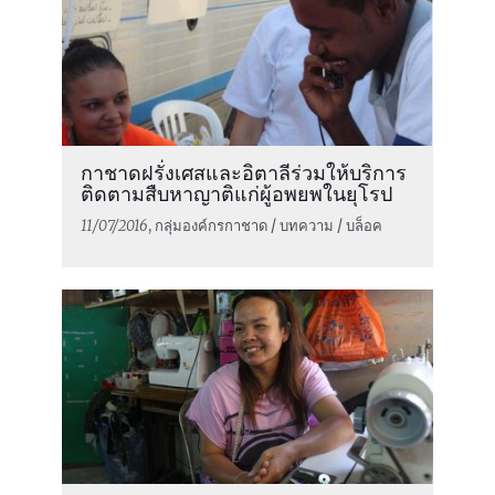
กาชาดฝรั่งเศสและอิตาลีร่วมให้บริการ
ติดตามสืบหาญาติแก่ผู้อพยพในยุโรป
11/07/2016
, กลุ่มองค์กรกาชาด / บทความ / บล็อค