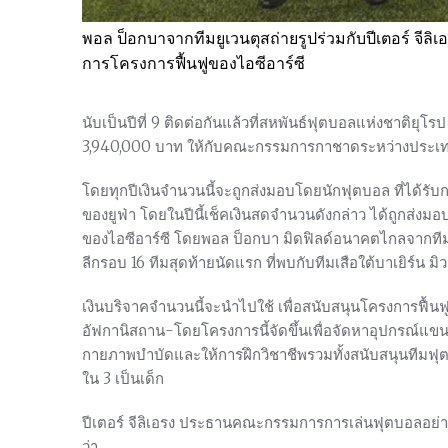
พอล ป็อกบาจากทีมยูเวนตุสถ่ายรูปร่วมกับปีเตอร์ จีล
การโครงการฟื้นฟูของไอซีอาร์ซี
นับเป็นปีที่ 9 ติดต่อกันแล้วที่สหพันธ์ฟุตบอลแห่งชาติยุ
3,940,000 บาท ให้กับคณะกรรมการกาชาดระหว่างประเทศ
โดยทุกปีเงินจำนวนนี้จะถูกส่งมอบโดยนักฟุตบอล ที่ได้รั
ของยูฟ่า โดยในปีนี้เช็คเงินสดจำนวนดังกล่าว ได้ถูกส่งมอ
ของไอซีอาร์ซี โดยพอล ป็อกบา มิดฟิลด์อนาคตไกลจากทีมม้
ลีกรอบ 16 ทีมสุดท้ายนัดแรก ที่พบกับทีมเสือใต้บาเยิร์น มิ
เงินบริจาคจำนวนนี้จะนำไปใช้ เพื่อสนับสนุนโครงการฟื้น
อัฟกานิสถาน-โดยโครงการนี้จัดขึ้นเพื่อจัดหาอุปกรณ์แขนขา
กายภาพบำบัดและให้การฝึกวิชาชีพรวมทั้งสนับสนุนทีมฟุตบอ
ใน 3 เป็นเด็ก
ปีเตอร์ จีลิเอรง ประธานคณะกรรมการการเล่นฟุตบอลอย่าง
ว่า