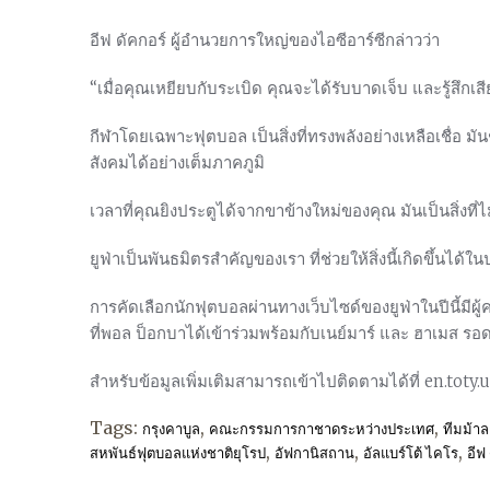
อีฟ ดัคกอร์ ผู้อำนวยการใหญ่ของไอซีอาร์ซีกล่าวว่า
“เมื่อคุณเหยียบกับระเบิด คุณจะได้รับบาดเจ็บ และรู้สึก
กีฬาโดยเฉพาะฟุตบอล เป็นสิ่งที่ทรงพลังอย่างเหลือเชื่อ ม
สังคมได้อย่างเต็มภาคภูมิ
เวลาที่คุณยิงประตูได้จากขาข้างใหม่ของคุณ มันเป็นสิ่งที่
ยูฟ่าเป็นพันธมิตรสำคัญของเรา ที่ช่วยให้สิ่งนี้เกิดขึ้นไ
การคัดเลือกนักฟุตบอลผ่านทางเว็บไซด์ของยูฟ่าในปีนี้มีผู
ที่พอล ป็อกบาได้เข้าร่วมพร้อมกับเนย์มาร์ และ ฮาเมส รอ
สำหรับข้อมูลเพิ่มเติมสามารถเข้าไปติดตามได้ที่ en.toty
Tags:
,
,
กรุงคาบูล
คณะกรรมการกาชาดระหว่างประเทศ
ทีมม้าล
,
,
,
สหพันธ์ฟุตบอลแห่งชาติยุโรป
อัฟกานิสถาน
อัลแบร์โต้ ไคโร
อีฟ