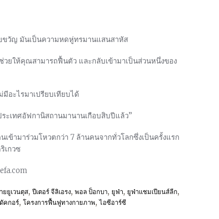
เสียขวัญ มันเป็นความหดหู่ทรมานแสนสาหัส
ันช่วยให้คุณสามารถฟื้นตัว และกลับเข้ามาเป็นส่วนหนึ่งของ
ไม่มีอะไรมาเปรียบเทียบได้
ด้ในประเทศอัฟกานิสถานมานานเกือบสิบปีแล้ว”
้คนเข้ามาร่วมโหวตกว่า 7 ล้านคนจากทั่วโลกซึ่งเป็นครั้งแรก
ดริเกวซ
.uefa.com
,
,
,
,
,
ายยูเวนตุส
ปีเตอร์ จีลิเอรง
พอล ป็อกบา
ยูฟ่า
ยูฟ่าแชมเปียนส์ลีก
,
,
 ดัคกอร์
โครงการฟื้นฟูทางกายภาพ
ไอซีอาร์ซี