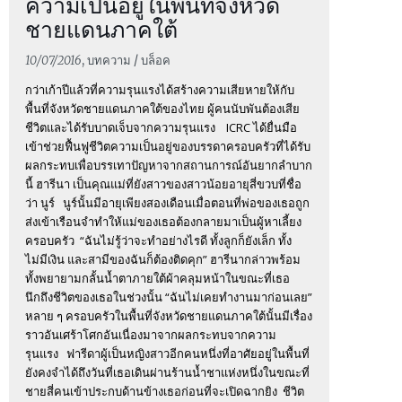
ความเป็นอยู่ในพื้นที่จังหวัด
ชายแดนภาคใต้
10/07/2016
, บทความ / บล็อค
กว่าเก้าปีแล้วที่ความรุนแรงได้สร้างความเสียหายให้กับ
พื้นที่จังหวัดชายแดนภาคใต้ของไทย ผู้คนนับพันต้องเสีย
ชีวิตและได้รับบาดเจ็บจากความรุนแรง ICRC ได้ยื่นมือ
เข้าช่วยฟื้นฟูชีวิตความเป็นอยู่ของบรรดาครอบครัวที่ได้รับ
ผลกระทบเพื่อบรรเทาปัญหาจากสถานการณ์อันยากลำบาก
นี้ ฮารีนา เป็นคุณแม่ที่ยังสาวของสาวน้อยอายุสี่ขวบที่ชื่อ
ว่า นูร์ นูร์นั้นมีอายุเพียงสองเดือนเมื่อตอนที่พ่อของเธอถูก
ส่งเข้าเรือนจำทำให้แม่ของเธอต้องกลายมาเป็นผู้หาเลี้ยง
ครอบครัว “ฉันไม่รู้ว่าจะทำอย่างไรดี ทั้งลูกก็ยังเล็ก ทั้ง
ไม่มีเงิน และสามีของฉันก็ต้องติดคุก” ฮารีนากล่าวพร้อม
ทั้งพยายามกลั้นน้ำตาภายใต้ผ้าคลุมหน้าในขณะที่เธอ
นึกถึงชีวิตของเธอในช่วงนั้น “ฉันไม่เคยทำงานมาก่อนเลย”
หลาย ๆ ครอบครัวในพื้นที่จังหวัดชายแดนภาคใต้นั้นมีเรื่อง
ราวอันเศร้าโศกอันเนื่องมาจากผลกระทบจากความ
รุนแรง ฟารีดาผู้เป็นหญิงสาวอีกคนหนึ่งที่อาศัยอยู่ในพื้นที่
ยังคงจำได้ถึงวันที่เธอเดินผ่านร้านน้ำชาแห่งหนึ่งในขณะที่
ชายสี่คนเข้าประกบด้านข้างเธอก่อนที่จะเปิดฉากยิง ชีวิต