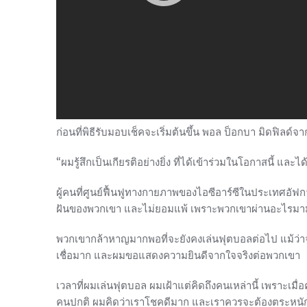
ก่อนที่พิธีรับมอบเช็คจะเริ่มต้นขึ้น พอล ป็อกบา มิดฟิลด์จ
“ผมรู้สึกเป็นเกียรติอย่างยิ่ง ที่ได้เข้าร่วมในโอกาสนี้ และ
ผู้คนที่ศูนย์ฟื้นฟูทางกายภาพของไอซีอาร์ซีในประเทศอัฟ
ฝันของพวกเขา และไม่ยอมแพ้ เพราะพวกเขาผ่านอะไรมามา
พวกเขากล้าหาญมากพอที่จะยังคงเล่นฟุตบอลต่อไป แม้ว่าจะ
เชื่อมาก และผมขอแสดงความยินดีจากใจจริงต่อพวกเขา
เวลาที่ผมเล่นฟุตบอล ผมเฝ้าแต่คิดถึงคนเหล่านี้ เพราะเม
คนปกติ ผมคิดว่าเราโชคดีมาก และเราควรจะต้องตระหนักถ