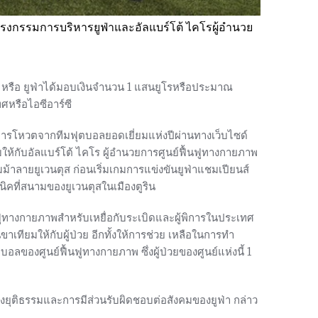
ิเอรงกรรมการบริหารยูฟ่าและอัลแบร์โต้ ไคโรผู้อำนวย
โรป หรือ ยูฟ่าได้มอบเงินจำนวน 1 แสนยูโรหรือประมาณ
หรือไอซีอาร์ซี
บการโหวตจากทีมฟุตบอลยอดเยี่ยมแห่งปีผ่านทางเว็บไซด์
บให้กับอัลแบร์โต้ ไคโร ผู้อำนวยการศูนย์ฟื้นฟูทางกายภาพ
าลายยูเวนตุส ก่อนเริ่มเกมการแข่งขันยูฟ่าแชมเปียนส์
วนิคที่สนามของยูเวนตุสในเมืองตูริน
ฟูทางกายภาพสำหรับเหยื่อกับระเบิดและผู้พิการในประเทศ
เทียมให้กับผู้ป่วย อีกทั้งให้การช่วย เหลือในการทำ
ลของศูนย์ฟื้นฟูทางกายภาพ ซึ่งผู้ป่วยของศูนย์แห่งนี้ 1
ยุติธรรมและการมีส่วนรับผิดชอบต่อสังคมของยูฟ่า กล่าว