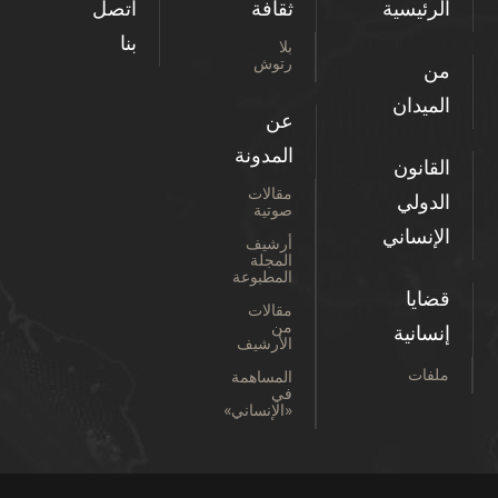
الرئيسية
ثقافة
اتصل
بنا
بلا
رتوش
من
الميدان
عن
المدونة
القانون
مقالات
الدولي
صوتية
الإنساني
أرشيف
المجلة
المطبوعة
قضايا
مقالات
من
إنسانية
الأرشيف
ملفات
المساهمة
في
«الإنساني»