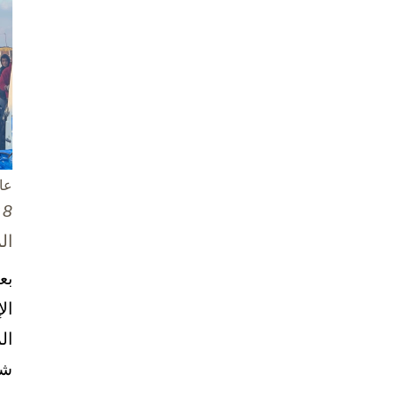
عا
8 تشرين الأول / أكتوبر، 2025
ال
بع
ال
ال
شخ