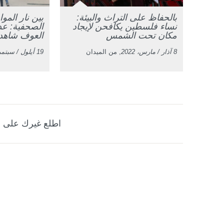
بالحفاظ على التراث والبيئة:
بين نار المو
نساء فلسطين يكافحن لإيجاد
الصحفية: عد
مكان تحت الشمس
العوف شاهدة
8 آذار / مارس، 2022
, من الميدان
19 أيلول / سبتمبر، 2021
اطلع غيرك على ه