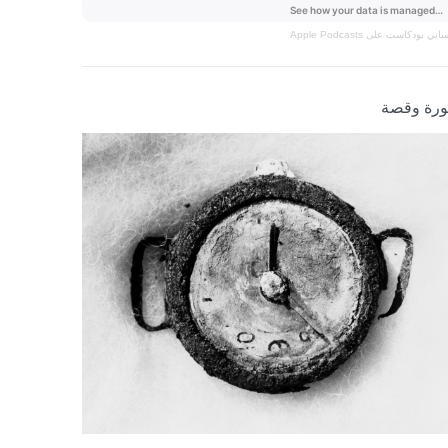
نساني
بودكاست على Apple Podcasts
رة وقصة