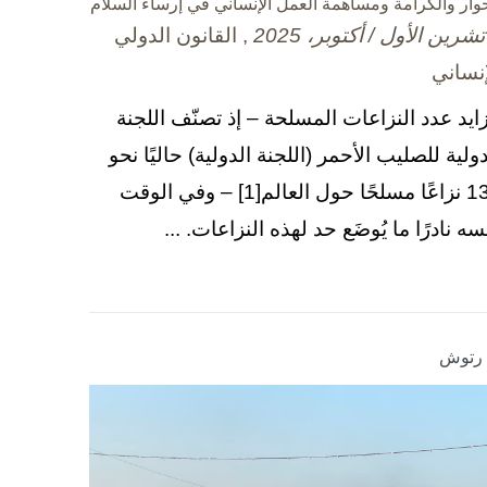
حوار والكرامة ومساهمة العمل الإنساني في إرساء السلام
, القانون الدولي
إنساني
زايد عدد النزاعات المسلحة – إذ تصنّف اللجنة
دولية للصليب الأحمر (اللجنة الدولية) حاليًا نحو
130 نزاعًا مسلحًا حول العالم[1] – وفي الوقت
سه نادرًا ما يُوضَع حد لهذه النزاعات. ...
ا رتوش