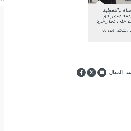
اساة والتغطية
سة سمر أبو
 على دمار غزة
, العدد 68
ذا المقال