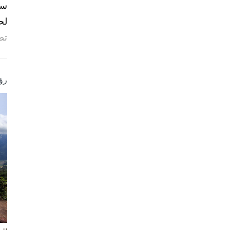
لح
تص
رؤ