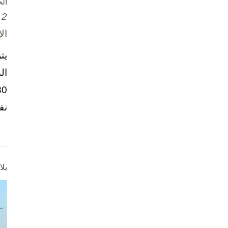
ال
2 تشرين الأول / أكتوبر، 2025
ال
يت
ال
نف
بل