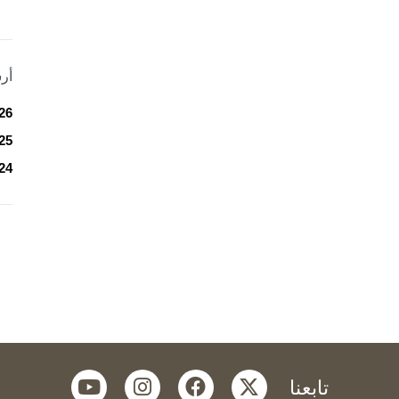
أر
26
25
24
youtube
instagram
facebook
twitter
تابعنا