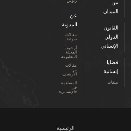
رتوش
من
الميدان
عن
المدونة
القانون
مقالات
الدولي
صوتية
الإنساني
أرشيف
المجلة
المطبوعة
قضايا
مقالات
من
إنسانية
الأرشيف
ملفات
المساهمة
في
«الإنساني»
الرئيسية