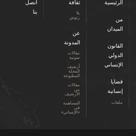
الرئيسية
ثقافة
اتصل
بنا
بلا
رتوش
من
الميدان
عن
المدونة
القانون
مقالات
الدولي
صوتية
الإنساني
أرشيف
المجلة
المطبوعة
قضايا
مقالات
من
إنسانية
الأرشيف
ملفات
المساهمة
في
«الإنساني»