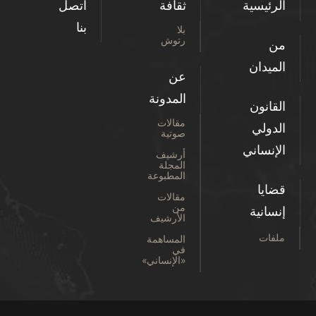
الرئيسية
ثقافة
اتصل
بنا
بلا
رتوش
من
الميدان
عن
المدونة
القانون
مقالات
الدولي
صوتية
الإنساني
أرشيف
المجلة
المطبوعة
قضايا
مقالات
من
إنسانية
الأرشيف
ملفات
المساهمة
في
«الإنساني»