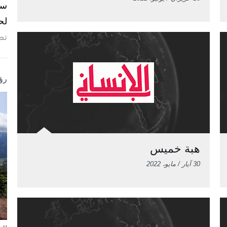
لح
تص
رؤ
هبة خميس
30 آيار / مايو، 2022