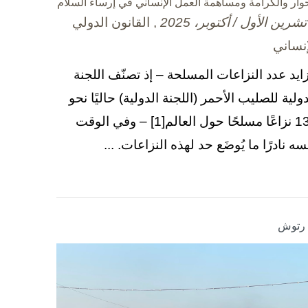
حوار والكرامة ومساهمة العمل الإنساني في إرساء السلام
, القانون الدولي
إنساني
زايد عدد النزاعات المسلحة – إذ تصنّف اللجنة
دولية للصليب الأحمر (اللجنة الدولية) حاليًا نحو
130 نزاعًا مسلحًا حول العالم[1] – وفي الوقت
سه نادرًا ما يُوضَع حد لهذه النزاعات. ...
ا رتوش