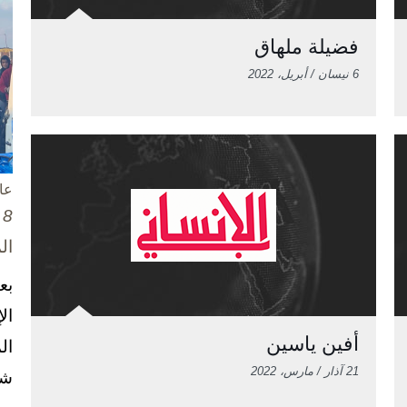
فضيلة ملهاق
6 نيسان / أبريل، 2022
عا
8 تشرين الأول / أكتوبر، 2025
ال
بع
ال
أفين ياسين
ال
21 آذار / مارس، 2022
شخ