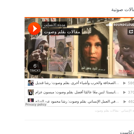
الات صوتية
 الإنساني
·
مقالات بقلم وصوت
دكاست