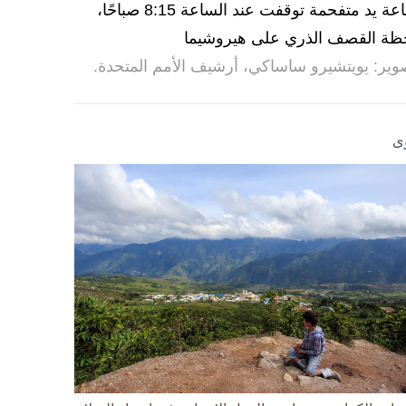
ساعة يد متفحمة توقفت عند الساعة 8:15 صباحًا،
ظة القصف الذري على هيروشيما
وير: يويتشيرو ساساكي، أرشيف الأمم المتحدة.
ى