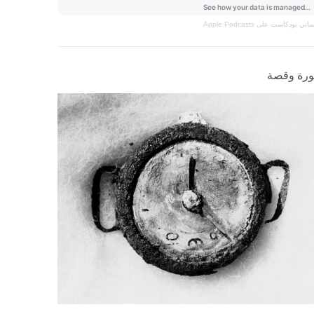
نساني
بودكاست على Apple Podcasts
رة وقصة