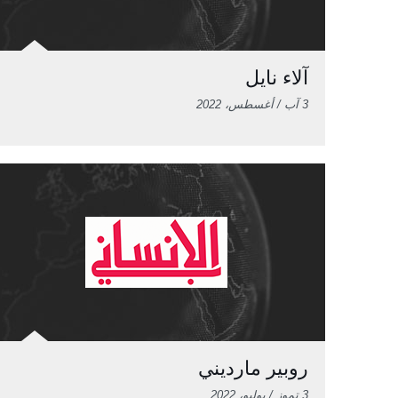
آلاء نايل
3 آب / أغسطس، 2022
روبير مارديني
3 تموز / يوليو، 2022