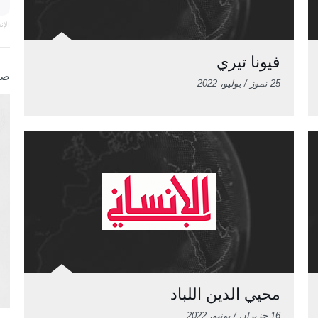
الإ
فيونا تيري
صو
25 تموز / يوليو، 2022
محيي الدين اللباد
16 حزيران / يونيو، 2022