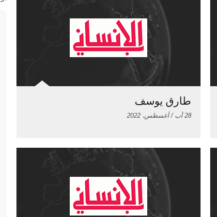
طارق يوسف
28 آب / أغسطس، 2022