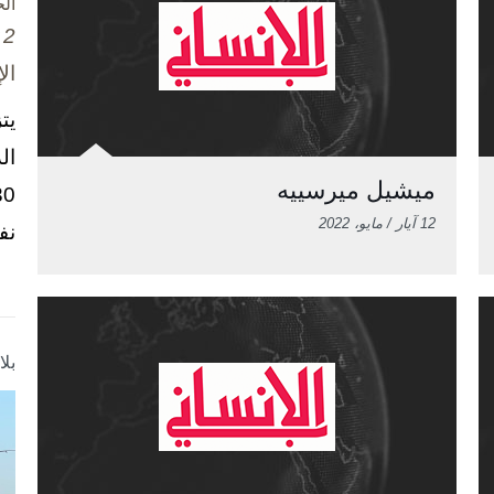
ال
2 تشرين الأول / أكتوبر، 2025
ال
يت
ال
ميشيل ميرسييه
12 آيار / مايو، 2022
نف
بل