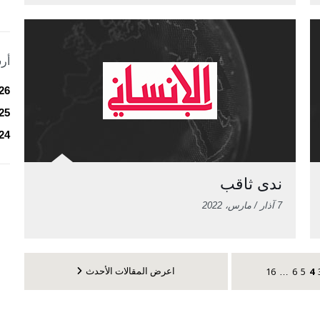
أر
26
25
24
ندى ثاقب
7 آذار / مارس، 2022
اعرض المقالات الأحدث
16
6
5
4
…