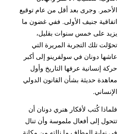
لأحمر. وجرى بعد أقل من عام توقيع
تفاقية جنيف الأولى. ففي غضون ما
زيد على خمس سنوات بقليل،
حوّلت تلك التجربة المريرة التي
اشها دونان في سولفرينو إلى أكبر
ركة إنسانية عرفها التاريخ وأول
عاهدة حديثة بشأن القانون الدولي
لإنساني.
لماذا كُتب لأفكار هنري دونان أن
تحول إلى أفعال ملموسة وأن تنال
ي نهاية المطاف ما نالته من مكانة