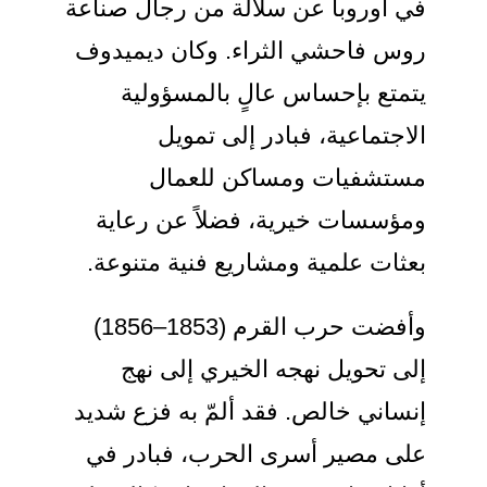
ي أوروبا عن سلالة من رجال صناعة
وس فاحشي الثراء. وكان ديميدوف
تمتع بإحساس عالٍ بالمسؤولية
لاجتماعية، فبادر إلى تمويل
ستشفيات ومساكن للعمال
مؤسسات خيرية، فضلاً عن رعاية
عثات علمية ومشاريع فنية متنوعة.
وأفضت حرب القرم (1853–1856)
لى تحويل نهجه الخيري إلى نهج
نساني خالص. فقد ألمّ به فزع شديد
لى مصير أسرى الحرب، فبادر في