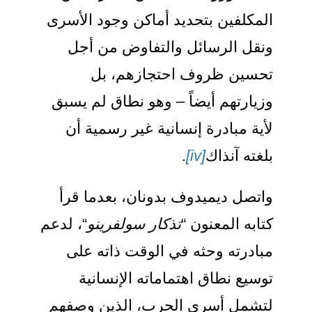
لمكلفين بتحديد أماكن وجود الأسرى
نقل الرسائل والتفاوض من أجل
حسين ظروف احتجازهم، بل
زيارتهم أيضاً – وهو نطاق لم يسبق
أية مبادرة إنسانية غير رسمية أن
لغته آنذاك
[iv]
.
اتصل ديميدوف بدونان، بعدما قرأ
تابه المعنون “
تذكار سولفرينو
“، لدعم
بادرته وحثه في الوقت ذاته على
وسيع نطاق اهتماماته الإنسانية
تشمل أسرى الحرب، الذين وصفهم