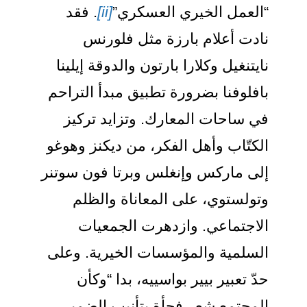
العمل الخيري العسكري”
[ii]
. فقد
ادت أعلام بارزة مثل فلورنس
ايتنغيل وكلارا بارتون والدوقة إيلينا
افلوفنا بضرورة تطبيق مبدأ التراحم
ي ساحات المعارك. وتزايد تركيز
لكتّاب وأهل الفكر، من ديكنز وهوغو
لى ماركس وإنغلس وبرتا فون سوتنر
تولستوي، على المعاناة والظلم
لاجتماعي. وازدهرت الجمعيات
لسلمية والمؤسسات الخيرية. وعلى
دّ تعبير بيير بواسييه، بدا “وكأن
لمجتمع شعر فجأة بتأنيب الضمير