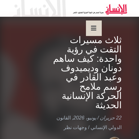
لاث مسيرات
لتقت في رؤية
احدة: كيف ساهم
ونان وديميدوف
عبد القادر في
سم ملامح
لحركة الإنسانية
لحديثة
ران / يونيو، 2026
,
القانون
لدولي الإنساني
/
وجهات نظر