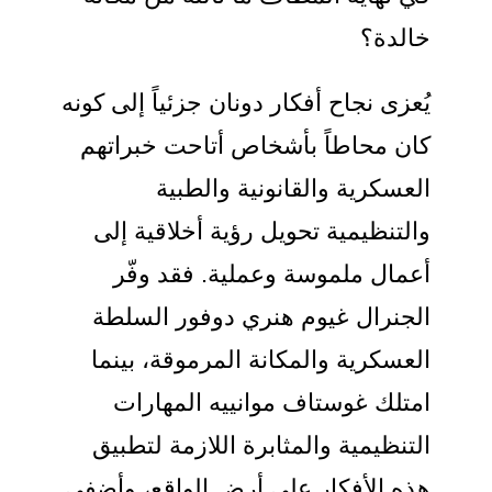
الدة؟
ُعزى نجاح أفكار دونان جزئياً إلى كونه
ان محاطاً بأشخاص أتاحت خبراتهم
لعسكرية والقانونية والطبية
التنظيمية تحويل رؤية أخلاقية إلى
عمال ملموسة وعملية. فقد وفّر
لجنرال غيوم هنري دوفور السلطة
لعسكرية والمكانة المرموقة، بينما
متلك غوستاف موانييه المهارات
لتنظيمية والمثابرة اللازمة لتطبيق
ذه الأفكار على أرض الواقع، وأضفى