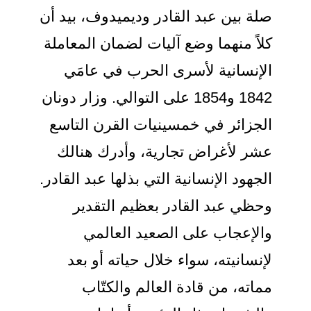
لة بين عبد القادر وديميدوف، بيد أن
لاً منهما وضع آليات لضمان المعاملة
لإنسانية لأسرى الحرب في عامَي
1842 و1854 على التوالي. وزار دونان
لجزائر في خمسينيات القرن التاسع
شر لأغراض تجارية، وأدرك هنالك
لجهود الإنسانية التي بذلها عبد القادر.
حظي عبد القادر بعظيم التقدير
الإعجاب على الصعيد العالمي
إنسانيته، سواء خلال حياته أو بعد
ماته، من قادة العالم والكتّاب