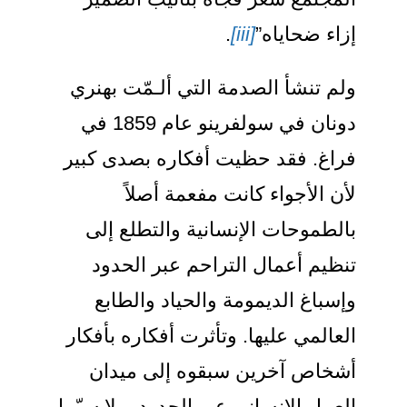
زاء ضحاياه”
[iii]
.
لم تنشأ الصدمة التي ألـمّت بهنري
دونان في سولفرينو عام 1859 في
راغ. فقد حظيت أفكاره بصدى كبير
أن الأجواء كانت مفعمة أصلاً
الطموحات الإنسانية والتطلع إلى
نظيم أعمال التراحم عبر الحدود
إسباغ الديمومة والحياد والطابع
لعالمي عليها. وتأثرت أفكاره بأفكار
شخاص آخرين سبقوه إلى ميدان
لعمل الإنساني عبر الحدود، ولا سيّما