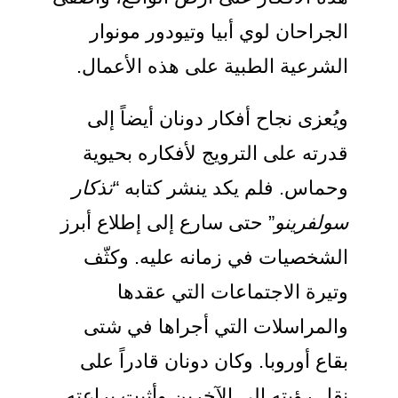
لجراحان لوي أبيا وتيودور مونوار
لشرعية الطبية على هذه الأعمال.
يُعزى نجاح أفكار دونان أيضاً إلى
درته على الترويج لأفكاره بحيوية
حماس. فلم يكد ينشر كتابه “
تذكار
ولفرينو
” حتى سارع إلى إطلاع أبرز
لشخصيات في زمانه عليه. وكثّف
تيرة الاجتماعات التي عقدها
المراسلات التي أجراها في شتى
قاع أوروبا. وكان دونان قادراً على
قل رؤيته إلى الآخرين وأثبت براعته