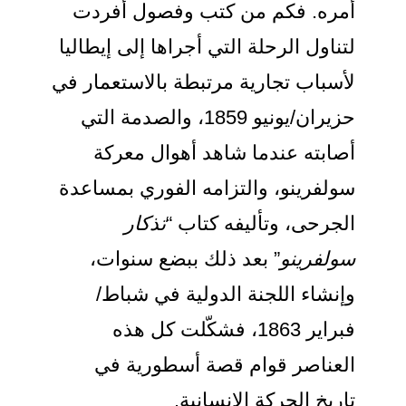
مره. فكم من كتب وفصول أُفردت
تناول الرحلة التي أجراها إلى إيطاليا
أسباب تجارية مرتبطة بالاستعمار في
حزيران/يونيو 1859، والصدمة التي
صابته عندما شاهد أهوال معركة
ولفرينو، والتزامه الفوري بمساعدة
لجرحى، وتأليفه كتاب “
تذكار
ولفرينو
” بعد ذلك ببضع سنوات،
إنشاء اللجنة الدولية في شباط/
فبراير 1863، فشكّلت كل هذه
لعناصر قوام قصة أسطورية في
اريخ الحركة الإنسانية.