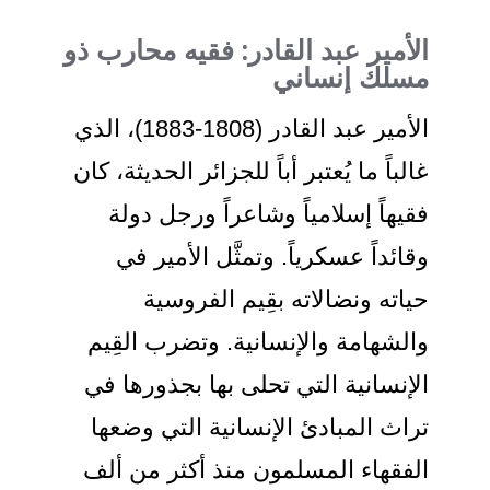
لأمير عبد القادر: فقيه محارب ذو
سلك إنساني
الأمير عبد القادر (1808-1883)، الذي
الباً ما يُعتبر أباً للجزائر الحديثة، كان
قيهاً إسلامياً وشاعراً ورجل دولة
قائداً عسكرياً. وتمثَّل الأمير في
ياته ونضالاته بقِيم الفروسية
الشهامة والإنسانية. وتضرب القِيم
لإنسانية التي تحلى بها بجذورها في
راث المبادئ الإنسانية التي وضعها
لفقهاء المسلمون منذ أكثر من ألف