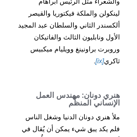
الشعراء مثل الرئيس أبراهام
ينكولن والملكة فيكتوريا والقيصر
لكسندر الثاني والسلطان عبد المجيد
لأول ونابليون الثالث والفاتيكان
روبرت براونينغ وويليام ميكبيس
اكري
[ix]
.
نري دونان: مهندس العمل
لإنساني المنظَّم
لأ هنري دونان الدنيا وشغل الناس
لم يكد يبق شيء يمكن أن يُقال في