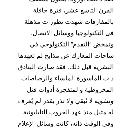
لقرن التاسع عشر، فترة حافلة
المفارقات شهدت تطورات مذهلة
ي التكنولوجيا ووسائل الاتصال.
تمخض “التقدم” التكنولوجي في
احات المعارك عن مذابح لم تعهدها
لبشرية قبل ذلك. فقد صارت البنادق
ات الماسورة الملساء والرصاصات
لمخروطية والمتفجرة أدوات قتل
تشويه لا تُبقي ولا تذر بقدر لم يُعرف
ه مثيل منذ عهد الحروب النابليونية.
في الوقت ذاته، كانت وسائل الإعلام