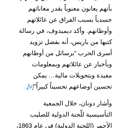
أنهم يعانون معنوياً بقدر معاناتهم
سدياً بسبب الفراق عن عائلاتهم
أوطانهم. وأكد ديميدوف، في رسالة
تبها من باريس، أنه بفضل تزويد
سرى الحرب “برسائل من أوطانهم
بأخبار عن عائلاتهم وبمعلومات
فيدة وبتحويلات مالية… يمكن
حسين أوضاعهم تحسيناً كبيراً”
[v]
.
أشار دونان، خلال الجمعية
لتأسيسية للّجنة الدولية للصليب
الأحمر (اللجنة الدولية) في عام 1863،