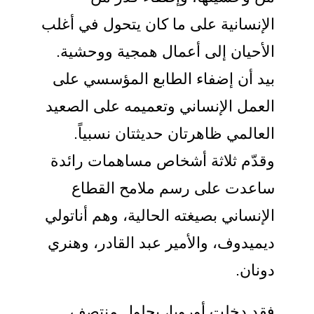
لإنسانية على ما كان يتحول في أغلب
لأحيان إلى أعمال همجية ووحشية.
يد أن إضفاء الطابع المؤسسي على
لعمل الإنساني وتعميمه على الصعيد
لعالمي ظاهرتان حديثتان نسبياً.
قدّم ثلاثة أشخاص مساهمات رائدة
اعدت على رسم ملامح القطاع
لإنساني بصيغته الحالية، وهم أناتولي
يميدوف، والأمير عبد القادر، وهنري
ونان.
قد دخلت أوروبا، بحلول منتصف